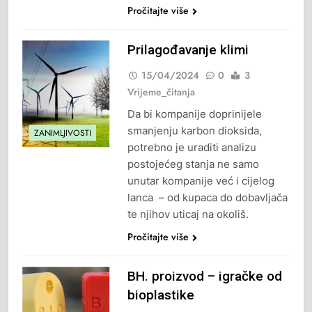
Pročitajte više
Prilagođavanje klimi
15/04/2024
0
3
Vrijeme_čitanja
Da bi kompanije doprinijele
smanjenju karbon dioksida,
ZANIMLJIVOSTI
potrebno je uraditi analizu
postojećeg stanja ne samo
unutar kompanije već i cijelog
lanca – od kupaca do dobavljača
te njihov uticaj na okoliš.
Pročitajte više
BH. proizvod – igračke od
bioplastike