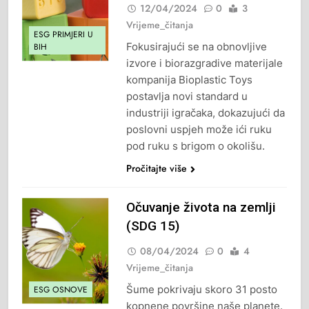
12/04/2024
0
3
Vrijeme_čitanja
ESG PRIMJERI U
Fokusirajući se na obnovljive
BIH
izvore i biorazgradive materijale
kompanija Bioplastic Toys
postavlja novi standard u
industriji igračaka, dokazujući da
poslovni uspjeh može ići ruku
pod ruku s brigom o okolišu.
Pročitajte više
Očuvanje života na zemlji
(SDG 15)
08/04/2024
0
4
Vrijeme_čitanja
Šume pokrivaju skoro 31 posto
ESG OSNOVE
kopnene površine naše planete.