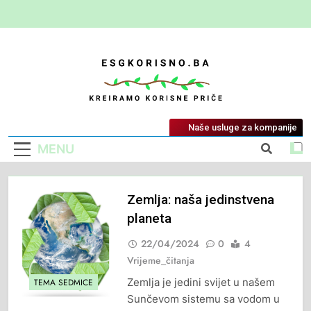
ESG Korisno
Kreiramo Korisne Priče
Naše usluge za kompanije
MENU
Zemlja: naša jedinstvena
planeta
22/04/2024
0
4
Vrijeme_čitanja
Zemlja je jedini svijet u našem
TEMA SEDMICE
Sunčevom sistemu sa vodom u