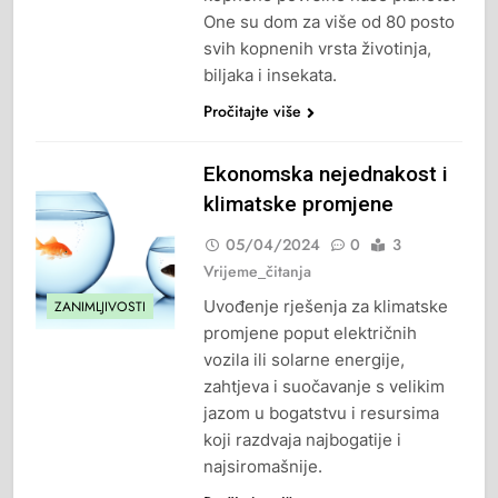
One su dom za više od 80 posto
svih kopnenih vrsta životinja,
biljaka i insekata.
Pročitajte više
Ekonomska nejednakost i
klimatske promjene
05/04/2024
0
3
Vrijeme_čitanja
Uvođenje rješenja za klimatske
ZANIMLJIVOSTI
promjene poput električnih
vozila ili solarne energije,
zahtjeva i suočavanje s velikim
jazom u bogatstvu i resursima
koji razdvaja najbogatije i
najsiromašnije.