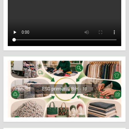
ESG primjeri u BiH
10