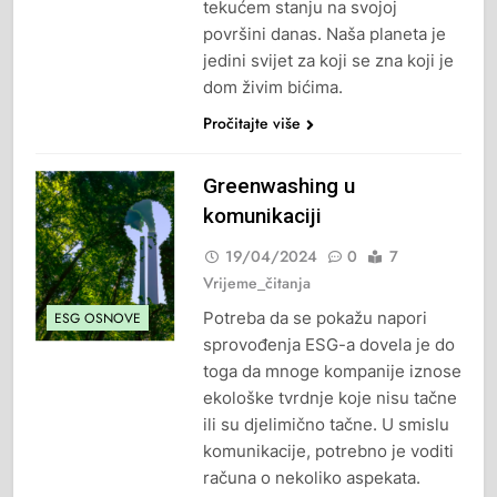
tekućem stanju na svojoj
površini danas. Naša planeta je
jedini svijet za koji se zna koji je
dom živim bićima.
Pročitajte više
Greenwashing u
komunikaciji
19/04/2024
0
7
Vrijeme_čitanja
Potreba da se pokažu napori
ESG OSNOVE
sprovođenja ESG-a dovela je do
toga da mnoge kompanije iznose
ekološke tvrdnje koje nisu tačne
ili su djelimično tačne. U smislu
komunikacije, potrebno je voditi
računa o nekoliko aspekata.