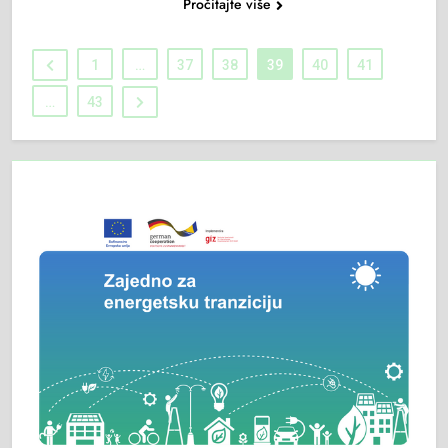
Pročitajte više
1
…
37
38
39
40
41
…
43