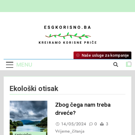
ESG Korisno
Kreiramo Korisne Priče
Naše usluge za kompanije
MENU
Ekološki otisak
Zbog čega nam treba
drveće?
14/05/2024
0
3
Vrijeme_čitanja