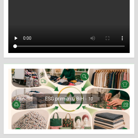
ESG primjeri u BiH
10