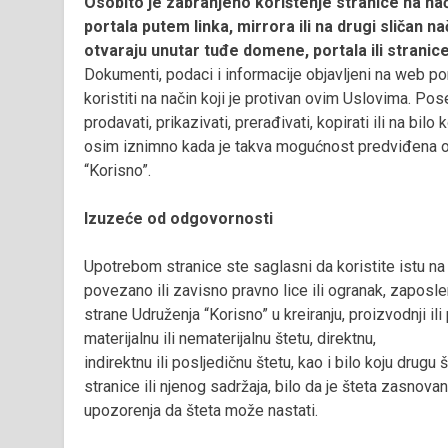
Osobito je zabranjeno korištenje stranice na nači
portala putem linka, mirrora ili na drugi sličan 
otvaraju unutar tuđe domene, portala ili stranice
Dokumenti, podaci i informacije objavljeni na web porta
koristiti na način koji je protivan ovim Uslovima. Poseb
prodavati, prikazivati, prerađivati, kopirati ili na bilo 
osim iznimno kada je takva mogućnost predviđena ov
“Korisno”.
Izuzeće od odgovornosti
Upotrebom stranice ste saglasni da koristite istu na
povezano ili zavisno pravno lice ili ogranak, zaposlen
strane Udruženja “Korisno” u kreiranju, proizvodnji il
materijalnu ili nematerijalnu štetu, direktnu,
indirektnu ili posljedičnu štetu, kao i bilo koju drugu 
stranice ili njenog sadržaja, bilo da je šteta zasnova
upozorenja da šteta može nastati.