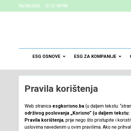
04/08/2026
12:13:19 PM
ESG
Kreiramo K
ESG OSNOVE
ESG ZA KOMPANIJE
Pravila korištenja
Web stranica
esgkorisno.ba
(u daljem tekstu: “stran
održivog poslovanja „Korisno” (u daljem tekstu:
Pravila korištenja
, prije nego što pristupite i kori
uslovima navedenim u ovim pravilima. Ako ne prihvatat