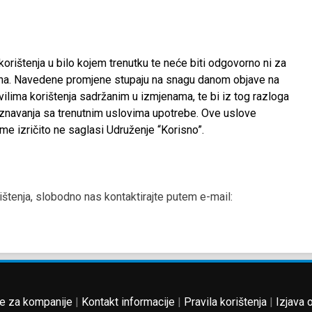
orištenja u bilo kojem trenutku te neće biti odgovorno ni za
ena. Navedene promjene stupaju na snagu danom objave na
vilima korištenja sadržanim u izmjenama, te bi iz tog razloga
poznavanja sa trenutnim uslovima upotrebe. Ove uslove
me izričito ne saglasi Udruženje “Korisno”.
rištenja, slobodno nas kontaktirajte putem e-mail:
e za kompanije
|
Kontakt informacije
|
Pravila korištenja
|
Izjava 