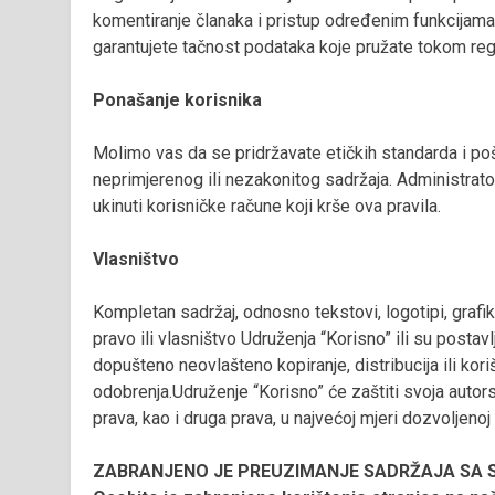
komentiranje članaka i pristup određenim funkcijama,
garantujete tačnost podataka koje pružate tokom regi
Ponašanje korisnika
Molimo vas da se pridržavate etičkih standarda i pošt
neprimjerenog ili nezakonitog sadržaja. Administratori
ukinuti korisničke račune koji krše ova pravila.
Vlasništvo
Kompletan sadržaj, odnosno tekstovi, logotipi, grafika,
pravo ili vlasništvo Udruženja “Korisno” ili su postav
dopušteno neovlašteno kopiranje, distribucija ili ko
odobrenja.Udruženje “Korisno” će zaštiti svoja autors
prava, kao i druga prava, u najvećoj mjeri dozvoljenoj
ZABRANJENO JE PREUZIMANJE SADRŽAJA SA 