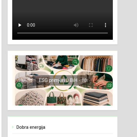
ESG primjeri u BiH
10
Dobra energija