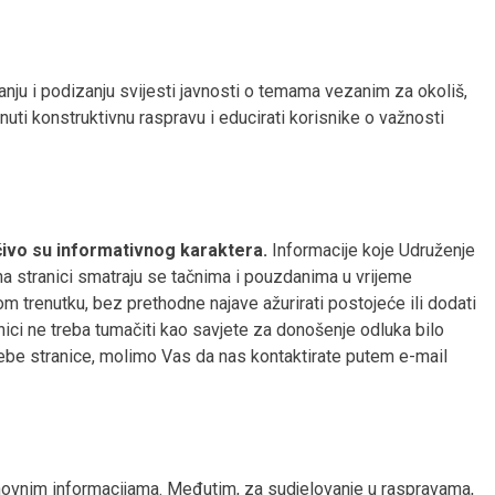
anju i podizanju svijesti javnosti o temama vezanim za okoliš,
knuti konstruktivnu raspravu i educirati korisnike o važnosti
čivo su informativnog karaktera.
Informacije koje Udruženje
na stranici smatraju se tačnima i pouzdanima u vrijeme
 trenutku, bez prethodne najave ažurirati postojeće ili dodati
anici ne treba tumačiti kao savjete za donošenje odluka bilo
rebe stranice, molimo Vas da nas kontaktirate putem e-mail
snovnim informacijama. Međutim, za sudjelovanje u raspravama,