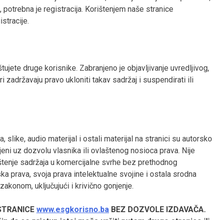
 potrebna je registracija. Korištenjem naše stranice
stracije.
ujete druge korisnike. Zabranjeno je objavljivanje uvredljivog,
 zadržavaju pravo ukloniti takav sadržaj i suspendirati ili
 slike, audio materijal i ostali materijal na stranici su autorsko
ljeni uz dozvolu vlasnika ili ovlaštenog nosioca prava. Nije
rištenje sadržaja u komercijalne svrhe bez prethodnog
ka prava, svoja prava intelektualne svojine i ostala srodna
 zakonom, uključujući i krivično gonjenje.
STRANICE
www.esgkorisno.ba
BEZ DOZVOLE IZDAVAČA.