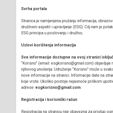
Svrha portala
Stranica je namijenjena pružanju informacija, obrazov
društveni aspekt i upravljanje (ESG). Cilj nam je pota
ESG principa u poslovanju i društvu.
Uslovi korištenja informacija
Sve informacije dostupne na ovoj stranici isklju
“Korisno” (email: esgkorisno@gmail.com) objavljuje 
njihovog unošenja. Udruženje “Korisno” može u svakom
nove informacije na stranici. Informacije date na str
koje vrste. Ukoliko postoje nejasnoće prilikom upot
adrese:
esgkorisno@gmail.com
.
Registracija i korisnički račun
Registracija na stranicu nije obavezna za pristup o