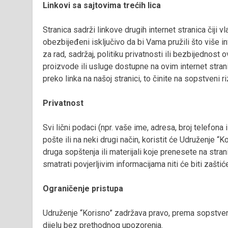
Linkovi sa sajtovima trećih lica
Stranica sadrži linkove drugih internet stranica čiji vl
obezbijeđeni isključivo da bi Vama pružili što više i
za rad, sadržaj, politiku privatnosti ili bezbijednost 
proizvode ili usluge dostupne na ovim internet stra
preko linka na našoj stranici, to činite na sopstveni 
Privatnost
Svi lični podaci (npr. vaše ime, adresa, broj telefona
pošte ili na neki drugi način, koristit će Udruženje “K
druga sopštenja ili materijali koje prenesete na strani
smatrati povjerljivim informacijama niti će biti zaštiće
Ograničenje pristupa
Udruženje “Korisno” zadržava pravo, prema sopstveno
dijelu bez prethodnog upozorenja.