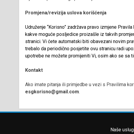
Promjena/revizija uslova korišćenja
Udruženje “Korisno” zadržava pravo izmjene Pravila k
kakve moguće posljedice proizašle iz takvih promj
stranici. Vi ćete automatski biti obavezani novim pra
trebalo da periodično posjetite ovu stranicu radi u
upotrebe ne možete promijeniti Vi, osim ako se sa ti
Kontakt
Ako imate pitanja ili primjedbe u vezi s Pravilima ko
esgkorisno@gmail.com
.
Naše uslug