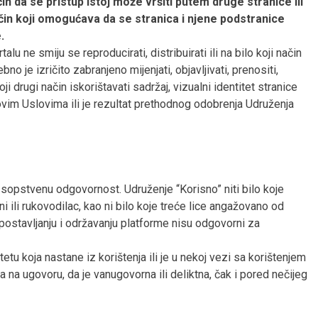
n da se pristup istoj može vršiti putem druge stranice ili
način koji omogućava da se stranica i njene podstranice
.
lu ne smiju se reproducirati, distribuirati ili na bilo koji način
no je izričito zabranjeno mijenjati, objavljivati, prenositi,
koji drugi način iskorištavati sadržaj, vizualni identitet stranice
im Uslovima ili je rezultat prethodnog odobrenja Udruženja
 sopstvenu odgovornost. Udruženje “Korisno” niti bilo koje
i ili rukovodilac, kao ni bilo koje treće lice angažovano od
i postavljanju i održavanju platforme nisu odgovorni za
štetu koja nastane iz korištenja ili je u nekoj vezi sa korištenjem
na na ugovoru, da je vanugovorna ili deliktna, čak i pored nečijeg