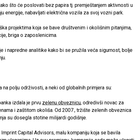
ko što će poslovati bez papira tj. premještanjem aktivnosti u
u energije, nabavljati električna vozila za svoj vozni park.
ška projektima koja se bave društvenim i okolišnim pitanjima,
cije, briga o zaposlenicima.
e i napredne analitike kako bi se pružila veća sigurnost, bolje
ju.
 na polju održivosti, a neki od globalnih primjera su:
banka izdala je prvu
zelenu obveznicu
, odredivši novac za
enama i zaštitom okoliša. Od 2007., tržište zelenih obveznica
nja su dosegla stotine milijardi godišnje.
 Imprint Capital Advisors, malu kompaniju koja se bavila