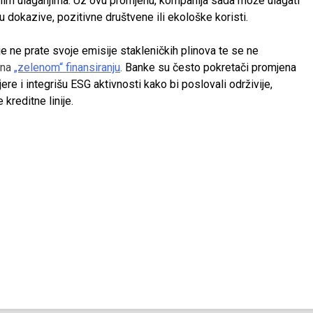
ajnim ulaganjima. Uz ovu promjenu, kompanija sada može ulagati
ju dokazive, pozitivne društvene ili ekološke koristi.
 ne prate svoje emisije stakleničkih plinova te se ne
 na
„zelenom“ finansiranju
.
Banke su često pokretači promjena
ere i integrišu ESG aktivnosti kako bi poslovali održivije,
 kreditne linije.