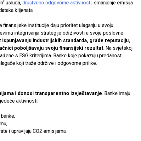
h“ usluga,
društveno odgovorne aktivnosti
,
smanjenje emisija
ataka klijenata.
 a finansijske institucije daju prioritet ulaganju u svoju
jevima integrisanja strategije održivosti u svoje poslovne
t
ispunjavanju industrijskih standarda, grade reputaciju,
ačnici poboljšavaju svoju finansijski rezultat
. Na svjetskoj
klađene s ESG kriterijima. Banke koje pokazuju predanost
agače koji traže održive i odgovorne prilike.
nijama i donosi transparentno izvještavanje
.
Banke imaju
jedeće aktivnosti:
 banke,
emu,
rate i upravljaju CO2 emisijama.