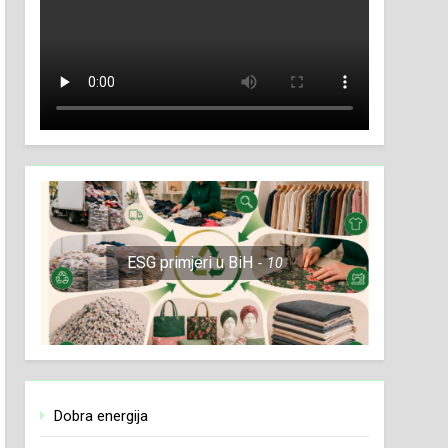
ESG primjeri u BiH
10
Dobra energija