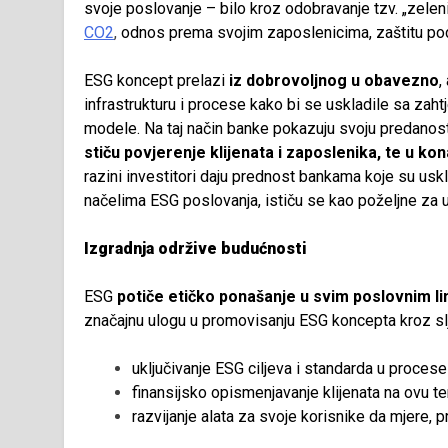
svoje poslovanje – bilo kroz odobravanje tzv. „zeleni
CO2
,
odnos prema svojim zaposlenicima, zaštitu pod
ESG koncept prelazi
iz dobrovoljnog u obavezno
,
infrastrukturu i procese kako bi se uskladile sa zaht
modele. Na taj način banke pokazuju svoju predanos
stiču povjerenje klijenata i zaposlenika, te u kon
razini investitori daju prednost bankama koje su us
načelima ESG poslovanja, ističu se kao poželjne za ul
Izgradnja održive budućnosti
ESG
potiče etičko ponašanje u svim poslovnim li
značajnu ulogu u promovisanju ESG koncepta kroz sl
uključivanje ESG ciljeva i standarda u procese
finansijsko opismenjavanje klijenata na ovu t
razvijanje alata za svoje korisnike da mjere, p