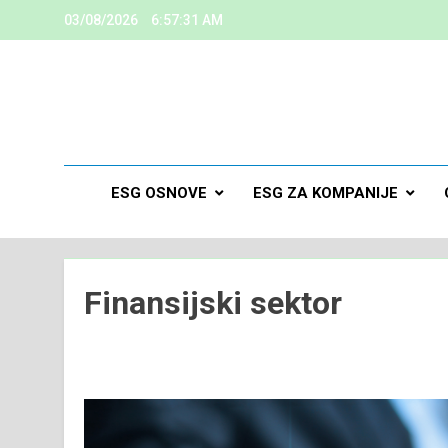
03/08/2026
6:57:32 AM
ESG
Kreiramo K
ESG OSNOVE
ESG ZA KOMPANIJE
Finansijski sektor