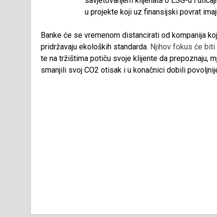
savjetovanjem klijenata o ESG-u i utic
u projekte koji uz finansijski povrat ima
Banke će se vremenom distancirati od kompanija koje
pridržavaju ekoloških standarda.
Njihov fokus će biti
te na tržištima potiču svoje klijente da prepoznaju, mj
smanjili svoj CO2 otisak i u konačnici dobili povoljnije