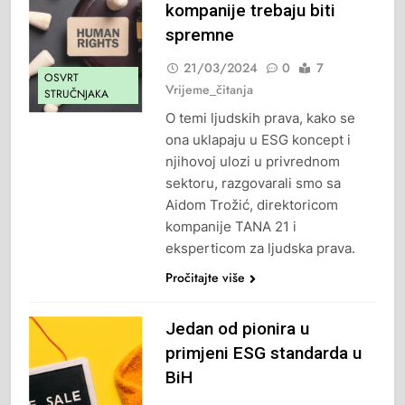
kompanije trebaju biti
spremne
21/03/2024
0
7
OSVRT
Vrijeme_čitanja
STRUČNJAKA
O temi ljudskih prava, kako se
ona uklapaju u ESG koncept i
njihovoj ulozi u privrednom
sektoru, razgovarali smo sa
Aidom Trožić, direktoricom
kompanije TANA 21 i
eksperticom za ljudska prava.
Pročitajte više
Jedan od pionira u
primjeni ESG standarda u
BiH