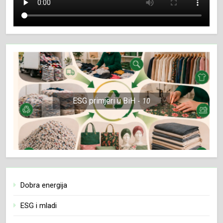
ESG primjeri u BiH
10
Dobra energija
ESG i mladi