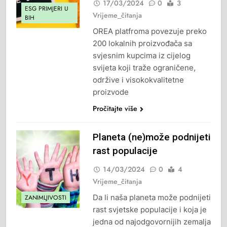
17/03/2024
0
3
ESG PRIMJERI U
Vrijeme_čitanja
BIH
OREA platfroma povezuje preko
200 lokalnih proizvođača sa
svjesnim kupcima iz cijelog
svijeta koji traže ograničene,
održive i visokokvalitetne
proizvode
Pročitajte više
Planeta (ne)može podnijeti
rast populacije
14/03/2024
0
4
Vrijeme_čitanja
Da li naša planeta može podnijeti
ZANIMLJIVOSTI
rast svjetske populacije i koja je
jedna od najodgovornijih zemalja