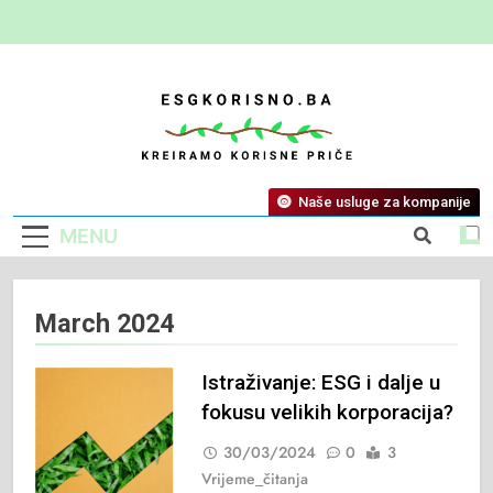
ESG Korisno
Kreiramo Korisne Priče
Naše usluge za kompanije
MENU
March 2024
Istraživanje: ESG i dalje u
fokusu velikih korporacija?
30/03/2024
0
3
Vrijeme_čitanja