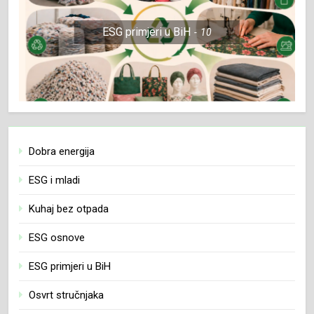
ESG primjeri u BiH
10
Dobra energija
ESG i mladi
Kuhaj bez otpada
ESG osnove
ESG primjeri u BiH
Osvrt stručnjaka