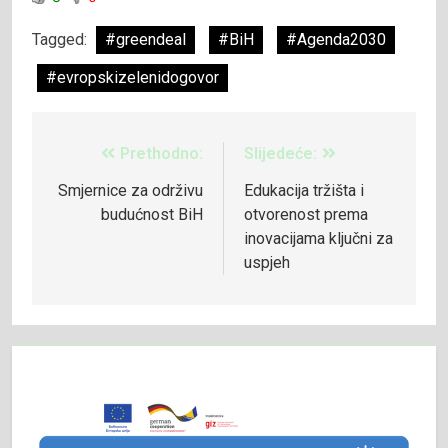
Tagged:
#greendeal
#BiH
#Agenda2030
#evropskizelenidogovor
Prethodno:
Slijedeće:
Smjernice za održivu
Edukacija tržišta i
budućnost BiH
otvorenost prema
inovacijama ključni za
uspjeh