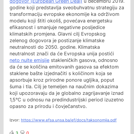
dogovor (European Green Deal)
u decembru 2019.
godine koji predstavlja sveobuhvatnu strategiju za
transformaciju evropske ekonomije ka održivom
modelu koji štiti okoliš, povećava energetsku
efikasnost i smanjuje negativne posljedice
klimatskih promjena. Glavni cilj Evropskog
zelenog dogovora je postizanje klimatske
neutralnosti do 2050. godine. Klimatska
neutralnost znači da će Evropska unija postići
neto nulte emisije
stakleničkih gasova, odnosno
da će se količina emitovanih gasova sa efektom
staklene bašte izjednačiti s količinom koja se
apsorbuje kroz prirodne ponore ugljika, poput
šuma i tla. Cilj je temeljen na naučnim dokazima
koji upozoravaju da je globalno zagrijavanje iznad
1,5°C u odnosu na predindustrijski period izuzetno
opasno za prirodu i čovječanstvo.
Izvor:
https://www.efsa.unsa.ba/ef/docs/taksonomija.pdf
3
0