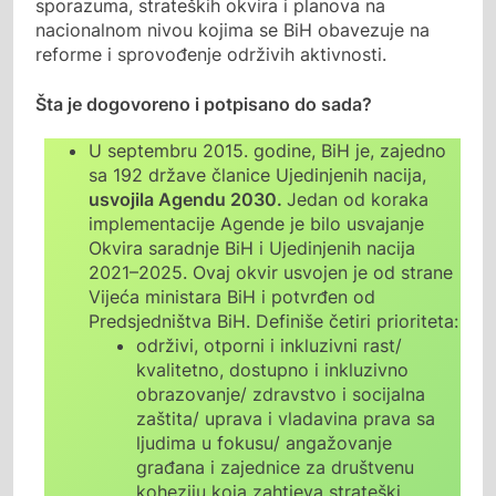
sporazuma, strateških okvira i planova na
nacionalnom nivou kojima se BiH obavezuje na
reforme i sprovođenje održivih aktivnosti.
Šta je dogovoreno i potpisano do sada?
U septembru 2015. godine, BiH je, zajedno
sa 192 države članice Ujedinjenih nacija,
usvojila Agendu 2030.
Jedan od koraka
implementacije Agende je bilo usvajanje
Okvira saradnje BiH i Ujedinjenih nacija
2021–2025. Ovaj okvir usvojen je od strane
Vijeća ministara BiH i potvrđen od
Predsjedništva BiH. Definiše četiri prioriteta:
održivi, otporni i inkluzivni rast/
kvalitetno, dostupno i inkluzivno
obrazovanje/ zdravstvo i socijalna
zaštita/ uprava i vladavina prava sa
ljudima u fokusu/ angažovanje
građana i zajednice za društvenu
koheziju koja zahtjeva strateški