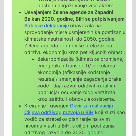
pristup i angažovanje više aktera.
Usvajanjem Zelene agende za Zapadni
Balkan 2020. godine, BiH se potpisivanjem
Sofijske deklaracije
obavezala na
sprovođenje mjera usmjerenih ka postizanju
klimatske neutralnosti do 2050. godine.
Zelena agenda promoviše prelazak na
održivu ekonomiju kroz pet ključnih oblasti:
dekarbonizacija (klimatske promjene,
energetika i transport)/ cirkularna
ekonomija (efikasnije korištenje
resursa)/ smanjenje zagađenja zraka,
vode i tla/ razvoj održivih ruralnih
područja/ očuvanje biodiverziteta
kroz zaštitu i obnovu ekosistema.
Kreiran je i
usvojen
Okvir za realizaciju
Ciljeva održivog razvoja u BiH
koji služi kao
vodič za strateško planiranje na svim
nivoima vlasti u BiH, s ciljem postizanja
održivog razvoja do 2030. godine.