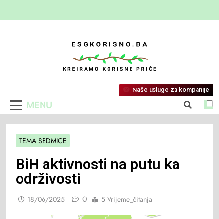
ESG Korisno
Kreiramo Korisne Priče
Naše usluge za kompanije
MENU
TEMA SEDMICE
BiH aktivnosti na putu ka
održivosti
0
18/06/2025
5 Vrijeme_čitanja