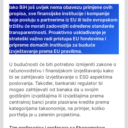
Iako BiH još uvijek nema obavezu primjene ovih
propisa, sve finansijske institucije i kompanije
koje posluju s partnerima iz EU ili teže evropskom
tržištu će morati zadovoljiti određene standarde
transparentnosti. Proaktivno usklađivanje je
strateški važno radi pristupa EU fondovima i
pripreme domaćih institucija za buduće
izvještavanje prema EU pravilima.
U budućnosti će biti potrebno izmijeniti zakone o
računovodstvu i finansijskom izvještavanju kako
bi se zahtijevalo izvještavanje o ESG aspektima
poslovanja. Također, bankarski regulator bi
mogao zahtijevati od banaka da u svojim
godišnjim izvještajima ili izvještajima prema
centralnoj banci prate plasirane kredite prema
kategorijama taksonomije, na primjer, koliko
portfelja je u zelenim projektima.
Tim profesorica i profesora sa Ekonomskog