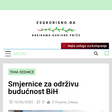
ESG Korisno
Kreiramo Korisne Priče
Naše usluge za kompanije
MENU
TEMA SEDMICE
Smjernice za održivu
budućnost BiH
0
15/06/2025
5 Vrijeme_čitanja