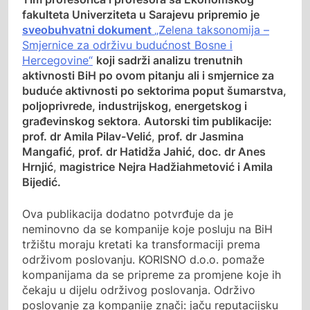
fakulteta Univerziteta u Sarajevu pripremio je
sveobuhvatni dokument
„Zelena taksonomija –
Smjernice za održivu budućnost Bosne i
Hercegovine“
koji sadrži analizu trenutnih
aktivnosti BiH po ovom pitanju ali i smjernice za
buduće aktivnosti po sektorima poput šumarstva,
poljoprivrede, industrijskog, energetskog i
građevinskog sektora
.
Autorski tim publikacije:
prof. dr Amila Pilav-Velić
,
prof. dr Jasmina
Mangafić
,
prof. dr Hatidža Jahić, doc. dr Anes
Hrnjić
,
magistrice
Nejra Hadžiahmetović i Amila
Bijedić.
Ova publikacija dodatno potvrđuje da je
neminovno da se kompanije koje posluju na BiH
tržištu moraju kretati ka transformaciji prema
održivom poslovanju. KORISNO d.o.o. pomaže
kompanijama da se pripreme za promjene koje ih
čekaju u dijelu održivog poslovanja. Održivo
poslovanje za kompanije znači: jaču reputacijsku