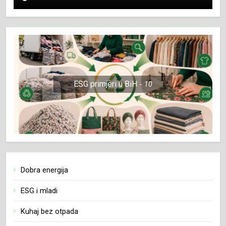
ESG primjeri u BiH
10
Dobra energija
ESG i mladi
Kuhaj bez otpada