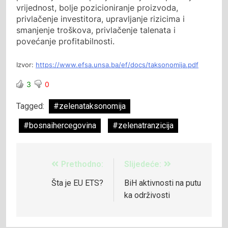
vrijednost, bolje pozicioniranje proizvoda,
privlačenje investitora, upravljanje rizicima i
smanjenje troškova, privlačenje talenata i
povećanje profitabilnosti.
Izvor:
https://www.efsa.unsa.ba/ef/docs/taksonomija.pdf
3
0
Tagged:
#zelenataksonomija
#bosnaihercegovina
#zelenatranzicija
Prethodno:
Slijedeće:
Šta je EU ETS?
BiH aktivnosti na putu
ka održivosti