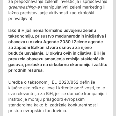
za prepoznavanje zelenih investicija i sprječavanje
greenwashing-a
(manipulativni zeleni marketing ili
lažno predstavljanje aktivnosti kao ekološki
prihvatljivih).
Iako BiH još nema formalno usvojenu zelenu
taksonomiju, prisustvo međunarodnih inicijativa i
obaveza u okviru Agende 2030 i Zelene agende
za Zapadni Balkan stvara osnovu za njeno
buduće usvajanje. U okviru ovih inicijativa, BiH je
preuzela obavezu smanjenja emisija stakleničkih
gasova, prelaska na cirkularnu ekonomiju i zaštitu
prirodnih resursa.
Uredba o taksonomiji EU 2020/852 definiše
ključne ekološke ciljeve i kriterije održivosti, te je
sve relevantnija za BiH, jer se domaće kompanije i
institucije moraju prilagoditi evropskim
standardima kako bi zadržale konkurentnost i
pristup evropskim fondovima.