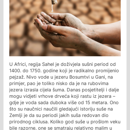
U Africi, regija Sahel je doživjela sušni period od
1400. do 1750. godine koji je radikalno promijenio
pejzaž. Nivo vode u jezeru Bosumtvi u Gani, na
primjer, pao je toliko nisko da je na rubovima
jezera izrasla cijela šuma. Danas posjetitelji i dalje
mogu vidjeti vrhove drveća koji rastu iz jezera –
gdje je voda sada duboka više od 15 metara. Ono
što su naučnici naučili gledajući istoriju suše na
Zemlji je da su periodi jakih suša redovan dio
prirodnog ciklusa. Koliko god suše u prošlom veku
bile razorne, one se smatraju relativno malim u