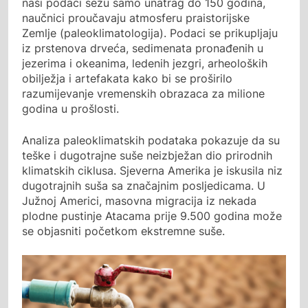
naši podaci sežu samo unatrag do 150 godina,
naučnici proučavaju atmosferu praistorijske
Zemlje (paleoklimatologija). Podaci se prikupljaju
iz prstenova drveća, sedimenata pronađenih u
jezerima i okeanima, ledenih jezgri, arheoloških
obilježja i artefakata kako bi se proširilo
razumijevanje vremenskih obrazaca za milione
godina u prošlosti.
Analiza paleoklimatskih podataka pokazuje da su
teške i dugotrajne suše neizbježan dio prirodnih
klimatskih ciklusa. Sjeverna Amerika je iskusila niz
dugotrajnih suša sa značajnim posljedicama. U
Južnoj Americi, masovna migracija iz nekada
plodne pustinje Atacama prije 9.500 godina može
se objasniti početkom ekstremne suše.