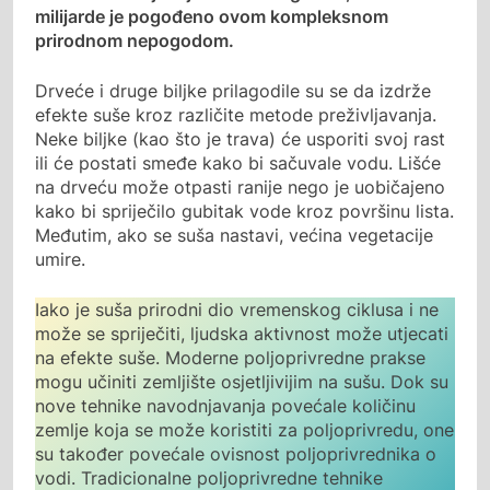
milijarde je pogođeno ovom kompleksnom
prirodnom nepogodom.
Drveće i druge biljke prilagodile su se da izdrže
efekte suše kroz različite metode preživljavanja.
Neke biljke (kao što je trava) će usporiti svoj rast
ili će postati smeđe kako bi sačuvale vodu. Lišće
na drveću može otpasti ranije nego je uobičajeno
kako bi spriječilo gubitak vode kroz površinu lista.
Međutim, ako se suša nastavi, većina vegetacije
umire.
Iako je suša prirodni dio vremenskog ciklusa i ne
može se spriječiti, ljudska aktivnost može utjecati
na efekte suše. Moderne poljoprivredne prakse
mogu učiniti zemljište osjetljivijim na sušu. Dok su
nove tehnike navodnjavanja povećale količinu
zemlje koja se može koristiti za poljoprivredu, one
su također povećale ovisnost poljoprivrednika o
vodi. Tradicionalne poljoprivredne tehnike