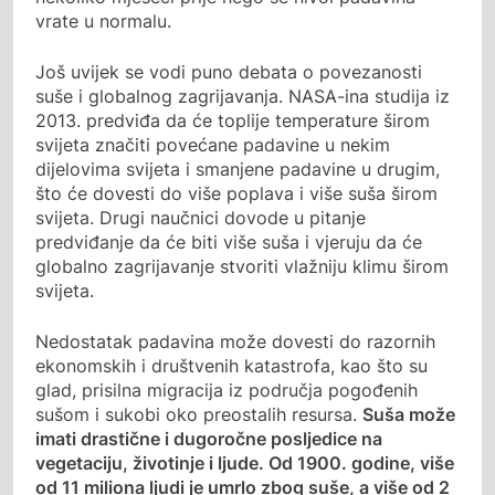
vrate u normalu.
Još uvijek se vodi puno debata o povezanosti
suše i globalnog zagrijavanja. NASA-ina studija iz
2013. predviđa da će toplije temperature širom
svijeta značiti povećane padavine u nekim
dijelovima svijeta i smanjene padavine u drugim,
što će dovesti do više poplava i više suša širom
svijeta. Drugi naučnici dovode u pitanje
predviđanje da će biti više suša i vjeruju da će
globalno zagrijavanje stvoriti vlažniju klimu širom
svijeta.
Nedostatak padavina može dovesti do razornih
ekonomskih i društvenih katastrofa, kao što su
glad, prisilna migracija iz područja pogođenih
sušom i sukobi oko preostalih resursa.
Suša može
imati drastične i dugoročne posljedice na
vegetaciju, životinje i ljude. Od 1900. godine, više
od 11 miliona ljudi je umrlo zbog suše, a više od 2