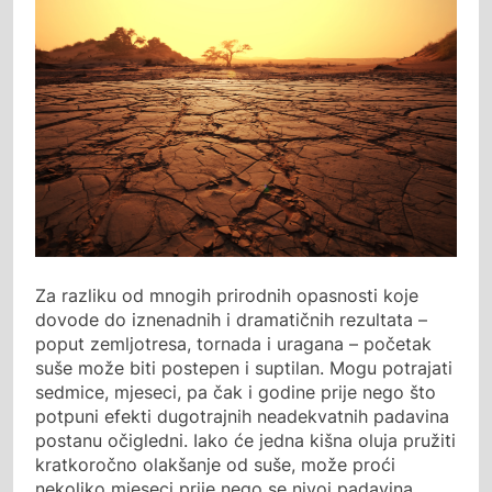
Za razliku od mnogih prirodnih opasnosti koje
dovode do iznenadnih i dramatičnih rezultata –
poput zemljotresa, tornada i uragana – početak
suše može biti postepen i suptilan. Mogu potrajati
sedmice, mjeseci, pa čak i godine prije nego što
potpuni efekti dugotrajnih neadekvatnih padavina
postanu očigledni. Iako će jedna kišna oluja pružiti
kratkoročno olakšanje od suše, može proći
nekoliko mjeseci prije nego se nivoi padavina