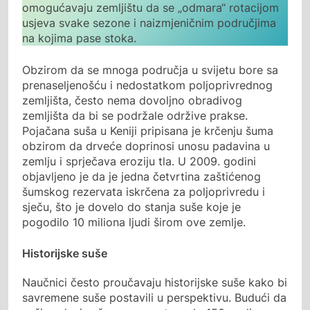
omogućavaju zemljištu da se „odmara“ rotacijom
usjeva svake sezone i naizmjeničnim područjima
na kojima pase stoka.
Obzirom da se mnoga područja u svijetu bore sa
prenaseljenošću i nedostatkom poljoprivrednog
zemljišta, često nema dovoljno obradivog
zemljišta da bi se podržale održive prakse.
Pojačana suša u Keniji pripisana je krčenju šuma
obzirom da drveće doprinosi unosu padavina u
zemlju i sprječava eroziju tla. U 2009. godini
objavljeno je da je jedna četvrtina zaštićenog
šumskog rezervata iskrčena za poljoprivredu i
sječu, što je dovelo do stanja suše koje je
pogodilo 10 miliona ljudi širom ove zemlje.
Historijske suše
Naučnici često proučavaju historijske suše kako bi
savremene suše postavili u perspektivu. Budući da