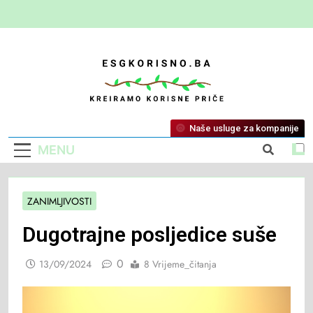
ESG Korisno
Kreiramo Korisne Priče
Naše usluge za kompanije
MENU
ZANIMLJIVOSTI
Dugotrajne posljedice suše
0
13/09/2024
8 Vrijeme_čitanja