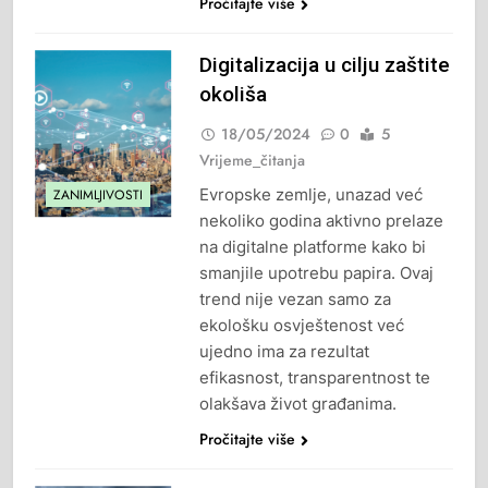
Pročitajte više
Digitalizacija u cilju zaštite
okoliša
18/05/2024
0
5
Vrijeme_čitanja
Evropske zemlje, unazad već
ZANIMLJIVOSTI
nekoliko godina aktivno prelaze
na digitalne platforme kako bi
smanjile upotrebu papira. Ovaj
trend nije vezan samo za
ekološku osvještenost već
ujedno ima za rezultat
efikasnost, transparentnost te
olakšava život građanima.
Pročitajte više