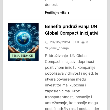
donosi.
Pročitajte više
Benefiti pridruživanja UN
Global Compact inicijativi
23/05/2024
0
3
Vrijeme_čitanja
Pridruživanje UN Global
TEMA SEDMICE
Compact inicijativi doprinosi
pozitivnom imidžu kompanije,
poboljšava vidljivost i ugled, te
stvara povjerenje među
investitorima, kupcima i
zaposlenicima. Kroz
transparentnost, inovacije i
umrežavanje, kompanije mogu
postići održiv rast i postati lideri