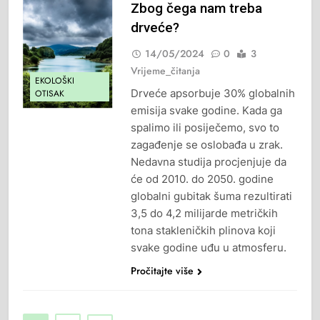
Zbog čega nam treba
drveće?
14/05/2024
0
3
Vrijeme_čitanja
EKOLOŠKI
Drveće apsorbuje 30% globalnih
OTISAK
emisija svake godine. Kada ga
spalimo ili posiječemo, svo to
zagađenje se oslobađa u zrak.
Nedavna studija procjenjuje da
će od 2010. do 2050. godine
globalni gubitak šuma rezultirati
3,5 do 4,2 milijarde metričkih
tona stakleničkih plinova koji
svake godine uđu u atmosferu.
Pročitajte više