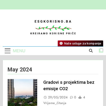
ESG Korisno
Kreiramo Korisne Priče
Naše usluge za kompanije
MENU
May 2024
Gradovi s projektima bez
emisije CO2
29/05/2024
0
4
Vrijeme_čitanja