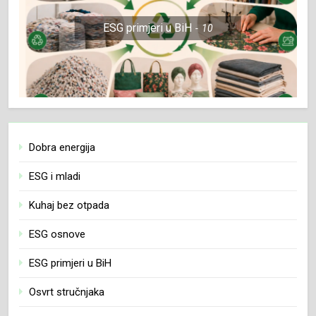
ESG primjeri u BiH
10
Dobra energija
ESG i mladi
Kuhaj bez otpada
ESG osnove
ESG primjeri u BiH
Osvrt stručnjaka