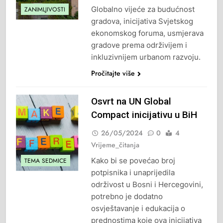
Globalno vijeće za budućnost
ZANIMLJIVOSTI
gradova, inicijativa Svjetskog
ekonomskog foruma, usmjerava
gradove prema održivijem i
inkluzivnijem urbanom razvoju.
Pročitajte više
Osvrt na UN Global
Compact inicijativu u BiH
26/05/2024
0
4
Vrijeme_čitanja
Kako bi se povećao broj
TEMA SEDMICE
potpisnika i unaprijedila
održivost u Bosni i Hercegovini,
potrebno je dodatno
osvještavanje i edukacija o
prednostima koje ova inicijativa