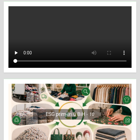
ESG primjeri u BiH
10