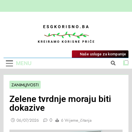
ESG Korisno
Kreiramo Korisne Priče
Naše usluge za kompanije
MENU
ZANIMLJIVOSTI
Zelene tvrdnje moraju biti
dokazive
0
06/07/2026
6 Vrijeme_čitanja