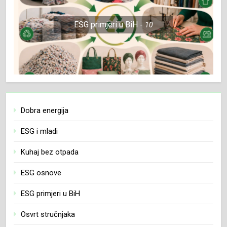
ESG primjeri u BiH
10
Dobra energija
ESG i mladi
Kuhaj bez otpada
ESG osnove
ESG primjeri u BiH
Osvrt stručnjaka