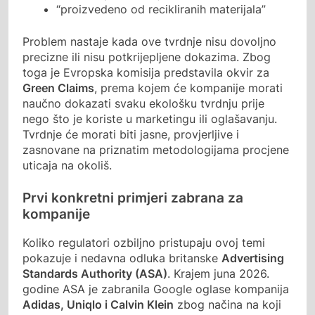
“proizvedeno od recikliranih materijala”
Problem nastaje kada ove tvrdnje nisu dovoljno
precizne ili nisu potkrijepljene dokazima. Zbog
toga je Evropska komisija predstavila okvir za
Green Claims
, prema kojem će kompanije morati
naučno dokazati svaku ekološku tvrdnju prije
nego što je koriste u marketingu ili oglašavanju.
Tvrdnje će morati biti jasne, provjerljive i
zasnovane na priznatim metodologijama procjene
uticaja na okoliš.
Prvi konkretni primjeri zabrana za
kompanije
Koliko regulatori ozbiljno pristupaju ovoj temi
pokazuje i nedavna odluka britanske
Advertising
Standards Authority (ASA)
. Krajem juna 2026.
godine ASA je zabranila Google oglase kompanija
Adidas, Uniqlo i Calvin Klein
zbog načina na koji