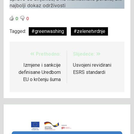
najbolji dokaz održivosti
0
0
Tagged:
#greenwashing
#zelenetvrdnje
Prethodno:
Slijedeće:
Izmjene i sankcije
Usvojeni revidirani
definisane Uredbom
ESRS standardi
EU o krčenju šuma