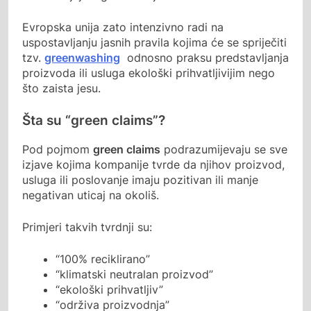
Evropska unija zato intenzivno radi na
uspostavljanju jasnih pravila kojima će se spriječiti
tzv.
greenwashing
odnosno praksu predstavljanja
proizvoda ili usluga ekološki prihvatljivijim nego
što zaista jesu.
Šta su “green claims”?
Pod pojmom
green claims
podrazumijevaju se sve
izjave kojima kompanije tvrde da njihov proizvod,
usluga ili poslovanje imaju pozitivan ili manje
negativan uticaj na okoliš.
Primjeri takvih tvrdnji su:
“100% reciklirano”
“klimatski neutralan proizvod”
“ekološki prihvatljiv”
“održiva proizvodnja”