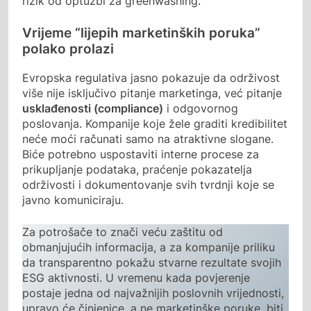
rizik od optužbi za greenwashing.
Vrijeme “lijepih marketinških poruka”
polako prolazi
Evropska regulativa jasno pokazuje da održivost
više nije isključivo pitanje marketinga, već pitanje
usklađenosti (compliance)
i odgovornog
poslovanja. Kompanije koje žele graditi kredibilitet
neće moći računati samo na atraktivne slogane.
Biće potrebno uspostaviti interne procese za
prikupljanje podataka, praćenje pokazatelja
održivosti i dokumentovanje svih tvrdnji koje se
javno komuniciraju.
Za potrošače to znači veću zaštitu od
obmanjujućih informacija, a za kompanije priliku
da transparentno pokažu stvarne rezultate svojih
ESG aktivnosti. U vremenu kada povjerenje
postaje jedna od najvažnijih poslovnih vrijednosti,
upravo će činjenice, a ne marketinške poruke, biti