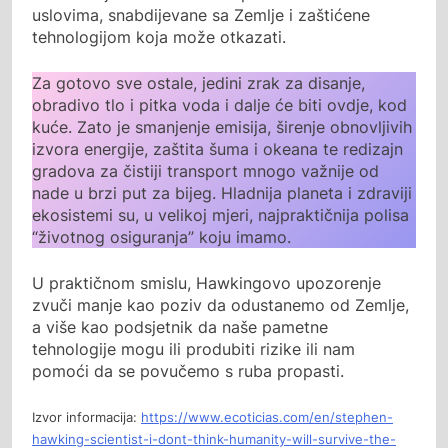
uslovima, snabdijevane sa Zemlje i zaštićene
tehnologijom koja može otkazati.
Za gotovo sve ostale, jedini zrak za disanje,
obradivo tlo i pitka voda i dalje će biti ovdje, kod
kuće. Zato je smanjenje emisija, širenje obnovljivih
izvora energije, zaštita šuma i okeana te redizajn
gradova za čistiji transport mnogo važnije od
nade u brzi put za bijeg. Hladnija planeta i zdraviji
ekosistemi su, u velikoj mjeri, najpraktičnija polisa
“životnog osiguranja” koju imamo.
U praktičnom smislu, Hawkingovo upozorenje
zvuči manje kao poziv da odustanemo od Zemlje,
a više kao podsjetnik da naše pametne
tehnologije mogu ili produbiti rizike ili nam
pomoći da se povučemo s ruba propasti.
Izvor informacija:
https://www.ecoticias.com/en/stephen-
hawking-scientist-i-dont-think-humanity-will-survive-the-