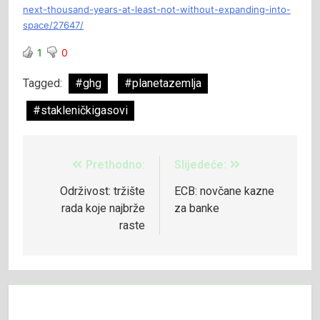
next-thousand-years-at-least-not-without-expanding-into-
space/27647/
1
0
Tagged:
#ghg
#planetazemlja
#stakleničkigasovi
Prethodno:
Slijedeće:
Održivost: tržište
ECB: novčane kazne
rada koje najbrže
za banke
raste