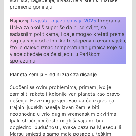
promjene gomilaju.
Najnoviji
Izvještaj o jazu emisija 2025
Programa
UN-a za okoliš sugeriše da bi se svijet, sa
sadašnjim politikama, i dalje mogao kretati prema
zagrijavanju od otprilike tri stepena u ovom vijeku,
što je daleko iznad temperaturnih granica koje su
vlade obećale da će slijediti u Pariškom
sporazumu.
Planeta Zemlja – jedini zrak za disanje
Suočeni sa ovim problemima, primamljivo je
zamisliti rakete i kolonije van planeta kao pravo
rješenje. Hawking je vjerovao da će izgradnja
trajnih ljudskih naselja izvan Zemlje biti
neophodna u vrlo dugim vremenskim okvirima.
Ipak, stručnjaci često naglašavaju da bi u
doglednoj budućnosti, svaka baza na Mjesecu ili
Marsu smjestila samo male posade u teškim