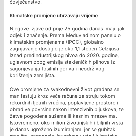
čovječanstvo.
Klimatske promjene ubrzavaju vrijeme
Njegove izjave od prije 25 godina danas imaju jak
odjek i značenje. Prema Međuvladinom panelu o
klimatskim promjenama (IPCC), globalno
zagrijavanje dostiglo je oko 1,1 stepen Celzijusa
iznad predindustrijskog nivoa do 2020. godine,
uglavnom zbog emisija stakleničkih plinova iz
sagorijevanja fosilnih goriva i neodrživog
korištenja zemljišta.
Ove promjene za svakodnevni život građana se
manifestuju kroz veće račune za struju tokom
rekordnih ljetnih vrućina, poplavljene prostore i
obradive površine nakon intenzivnih pljuskova, te
žetve pogođene sušama ili kasnim mrazevima.
Istovremeno, oko milion životinjskih i biljnih vrsta
je danas ugroženo izumiranjem, jer se gubitak
staništa, zagađenje, invazivne vrste i klimatske