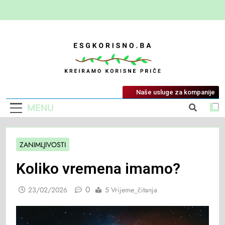
ESG Korisno
Kreiramo Korisne Priče
Naše usluge za kompanije
MENU
ZANIMLJIVOSTI
Koliko vremena imamo?
0
23/02/2026
5 Vrijeme_čitanja