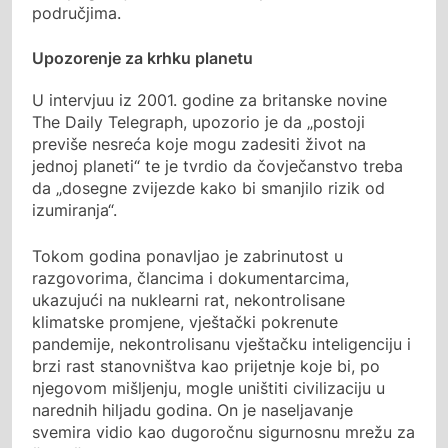
područjima.
Upozorenje za krhku planetu
U intervjuu iz 2001. godine za britanske novine
The Daily Telegraph, upozorio je da „postoji
previše nesreća koje mogu zadesiti život na
jednoj planeti“ te je tvrdio da čovječanstvo treba
da „dosegne zvijezde kako bi smanjilo rizik od
izumiranja“.
Tokom godina ponavljao je zabrinutost u
razgovorima, člancima i dokumentarcima,
ukazujući na nuklearni rat, nekontrolisane
klimatske promjene, vještački pokrenute
pandemije, nekontrolisanu vještačku inteligenciju i
brzi rast stanovništva kao prijetnje koje bi, po
njegovom mišljenju, mogle uništiti civilizaciju u
narednih hiljadu godina. On je naseljavanje
svemira vidio kao dugoročnu sigurnosnu mrežu za