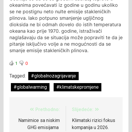
okeanima povećavati iz godine u godinu ukoliko
se ne postignu neto nulte emisije stakleničkih
plinova. Iako potpuno smanjenje ugljičnog
dioksida ne bi odmah dovelo do istih temperatura
okeana kao prije 1970. godine, istraživači
naglašavaju da se situacija može popraviti te da je
pitanje isključivo volje a ne mogućnosti da se
smanje emisije stakleničkih plinova.
1
0
Tagged:
#globalnozagrijavanje
#globalwarming
#klimatskepromjene
Prethodno:
Slijedeće:
Namirnice sa niskim
Klimatski rizici fokus
GHG emisijama
kompanija u 2026.