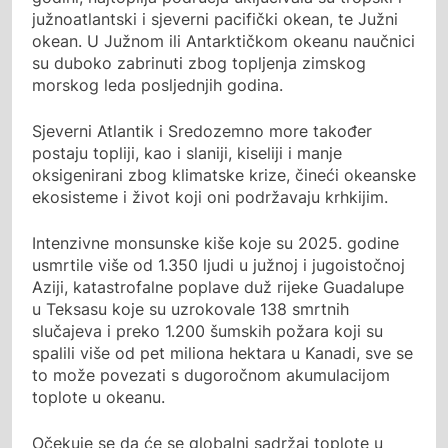
južnoatlantski i sjeverni pacifički okean, te Južni
okean. U Južnom ili Antarktičkom okeanu naučnici
su duboko zabrinuti zbog topljenja zimskog
morskog leda posljednjih godina.
Sjeverni Atlantik i Sredozemno more također
postaju topliji, kao i slaniji, kiseliji i manje
oksigenirani zbog klimatske krize, čineći okeanske
ekosisteme i život koji oni podržavaju krhkijim.
Intenzivne monsunske kiše koje su 2025. godine
usmrtile više od 1.350 ljudi u južnoj i jugoistočnoj
Aziji, katastrofalne poplave duž rijeke Guadalupe
u Teksasu koje su uzrokovale 138 smrtnih
slučajeva i preko 1.200 šumskih požara koji su
spalili više od pet miliona hektara u Kanadi, sve se
to može povezati s dugoročnom akumulacijom
toplote u okeanu.
Očekuje se da će se globalni sadržaj toplote u