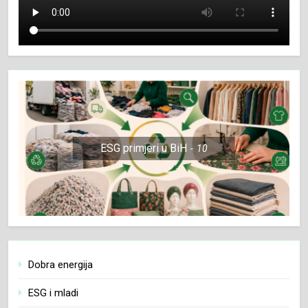
ESG primjeri u BiH
10
Dobra energija
ESG i mladi