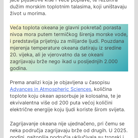
dužim morskim toplotnim talasima, koji uništavaju
život u morima.
Veća toplota okeana je glavni pokretač porasta
nivoa mora putem termičkog širenja morske vode,
i predstavlja prijetnju za milijarde ljudi. Pouzdana
mjerenja temperature okeana datiraju iz sredine
20. vijeka, ali je vjerovatno da se okeani
zagrijavaju brže nego ikad u posljednjih 2.000
godina.
Prema analizi koja je objavljena u časopisu
Advances in Atmospheric Sciences
, količina
toplote koju okean apsorbuje je kolosalna, te je
ekvivalentna više od 200 puta većoj količini
električne energije koju ljudi koriste širom svijeta.
Zagrijavanje okeana nije ujednačeno, pri čemu se
neka područja zagrijavaju brže od drugih. U 2025.
godini, najtoplija područja uključivala su tropski i