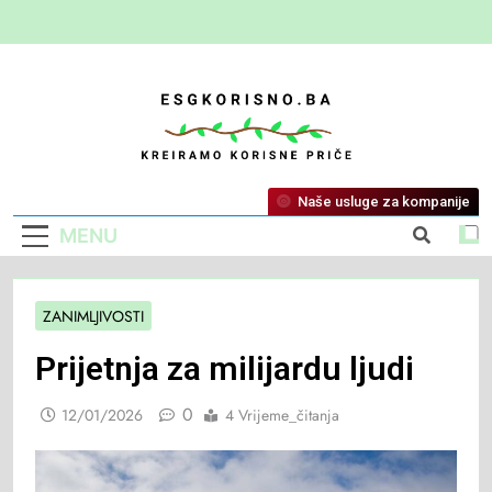
ESG Korisno
Kreiramo Korisne Priče
Naše usluge za kompanije
MENU
ZANIMLJIVOSTI
Prijetnja za milijardu ljudi
0
12/01/2026
4 Vrijeme_čitanja