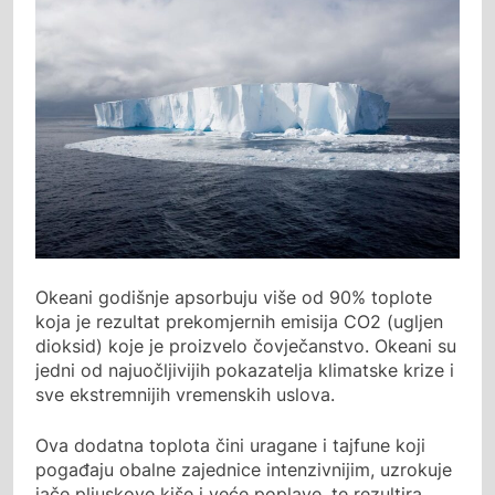
Okeani godišnje apsorbuju više od 90% toplote
koja je rezultat prekomjernih emisija CO2 (ugljen
dioksid) koje je proizvelo čovječanstvo. Okeani su
jedni od najuočljivijih pokazatelja klimatske krize i
sve ekstremnijih vremenskih uslova.
Ova dodatna toplota čini uragane i tajfune koji
pogađaju obalne zajednice intenzivnijim, uzrokuje
jače pljuskove kiše i veće poplave, te rezultira