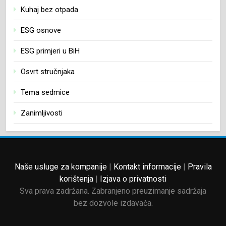
Kuhaj bez otpada
ESG osnove
ESG primjeri u BiH
Osvrt stručnjaka
Tema sedmice
Zanimljivosti
Naše usluge za kompanije
|
Kontakt informacije
|
Pravila
korištenja
|
Izjava o privatnosti
Sva prava zadržana. Zabranjeno preuzimanje sadržaja
bez dozvole izdavača.