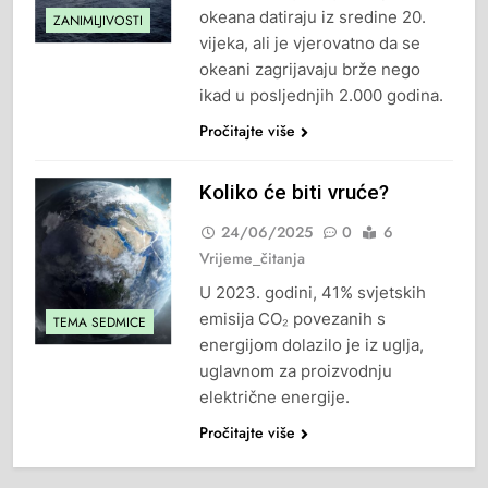
okeana datiraju iz sredine 20.
ZANIMLJIVOSTI
vijeka, ali je vjerovatno da se
okeani zagrijavaju brže nego
ikad u posljednjih 2.000 godina.
Pročitajte više
Koliko će biti vruće?
24/06/2025
0
6
Vrijeme_čitanja
U 2023. godini, 41% svjetskih
emisija CO₂ povezanih s
TEMA SEDMICE
energijom dolazilo je iz uglja,
uglavnom za proizvodnju
električne energije.
Pročitajte više