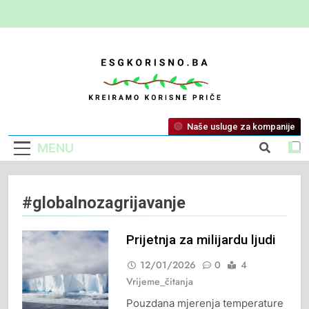
ESG Korisno
Kreiramo Korisne Priče
Naše usluge za kompanije
MENU
#globalnozagrijavanje
Prijetnja za milijardu ljudi
12/01/2026
0
4
Vrijeme_čitanja
Pouzdana mjerenja temperature