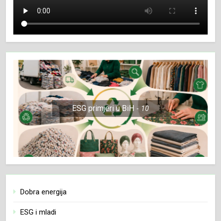
ESG primjeri u BiH
10
Dobra energija
ESG i mladi