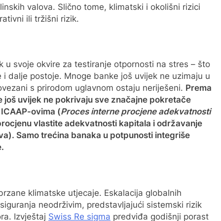
inskih valova. Slično tome, klimatski i okolišni rizici
ivni ili tržišni rizik.
k u svoje okvire za testiranje otpornosti na stres – što
 i dalje postoje. Mnoge banke još uvijek ne uzimaju u
 povezani s prirodom uglavnom ostaju neriješeni.
Prema
 još uvijek ne pokrivaju sve značajne pokretače
m ICAAP-ovima (
Proces interne procjene adekvatnosti
a procjenu vlastite adekvatnosti kapitala i održavanje
eva). Samo trećina banaka u potpunosti integriše
e.
rzane klimatske utjecaje. Eskalacija globalnih
siguranja neodrživim, predstavljajući sistemski rizik
ra. Izvještaj
Swiss Re sigma
predviđa godišnji porast