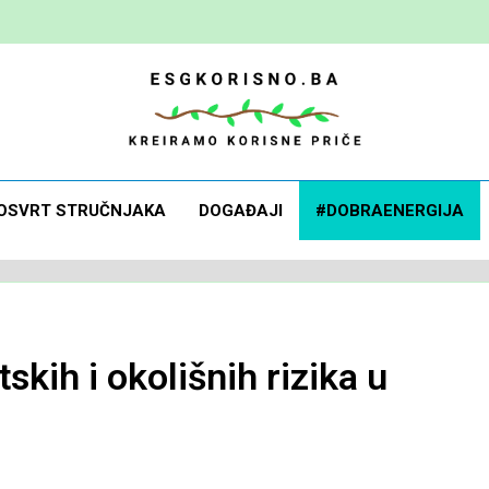
 Korisno
orisne Priče
OSVRT STRUČNJAKA
DOGAĐAJI
#DOBRAENERGIJA
kih i okolišnih rizika u