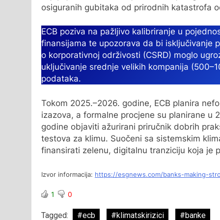
osiguranih gubitaka od prirodnih katastrofa 
ECB poziva na pažljivo kalibriranje u pojedno
finansijama te upozorava da bi isključivanje p
o korporativnoj održivosti (CSRD) moglo ugro
uključivanje srednje velikih kompanija (500–
podataka.
Tokom 2025.–2026. godine, ECB planira nefor
izazova, a formalne procjene su planirane u 
godine objaviti ažurirani priručnik dobrih pra
testova za klimu. Suočeni sa sistemskim kli
finansirati zelenu, digitalnu tranziciju koja j
Izvor informacija:
https://esgnews.com/banks-making-str
1
0
Tagged:
#ecb
#klimatskirizici
#banke