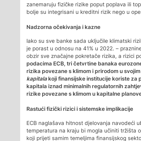
zanemaruju fizičke rizike poput poplava ili topl
bolje su integrisani u kreditni rizik nego u operat
Nadzorna očekivanja i kazne
Iako su sve banke sada uključile klimatski rizi
je porast u odnosu na 41% u 2022. – praznine
obzir sve značajne pokretače rizika, a rizici
podacima ECB, tri četvrtine banaka eurozone
rizika povezane s klimom i prirodom u svoji
kapitala
koji finansijske institucije koriste z
kapitala iznad minimalnih regulatornih zahtj
rizike povezane s klimom u kapitalne planov
Rastući fizički rizici i sistemske implikacije
ECB naglašava hitnost djelovanja navodeći ub
temperatura na kraju bi mogla učiniti tržišta o
koji prijeti samim temeljima finansijskog sekto