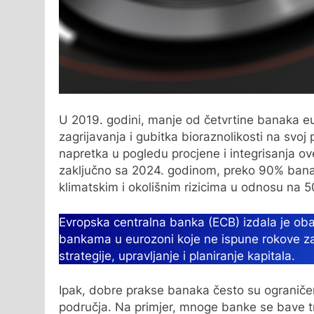
U 2019. godini, manje od četvrtine banaka eu
zagrijavanja i gubitka bioraznolikosti na svoj
napretka u pogledu procjene i integrisanja o
zaključno sa 2024. godinom, preko 90% ban
klimatskim i okolišnim rizicima u odnosu na 5
Evropska centralna banka (ECB) izdala je ob
bankama u eurozoni koje ne ispune rokove za i
strategije, upravljanje i planiranje kapitala.
Ipak, dobre prakse banaka često su ograničen
područja. Na primjer, mnoge banke se bave tra