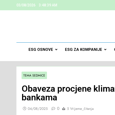
03/08/2026
3:48:40 AM
ESG
Kreiramo K
ESG OSNOVE
ESG ZA KOMPANIJE
TEMA SEDMICE
Obaveza procjene klimats
bankama
0
04/08/2025
5 Vrijeme_čitanja