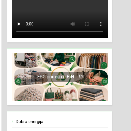
ESG primjeri u BiH
10
Dobra energija