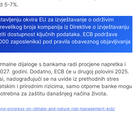
od 5-7%.
stavljenju okvira EU za izvještavanje o održivim
revelikog broja kompanija iz Direktive o izvještavanju
ziti dostupnost ključnih podataka. ECB podržava
1000 zaposlenika) pod pravila obaveznog objavljivanja
malne dijaloge s bankama radi procjene napretka i
2027. godini. Dodatno, ECB će u drugoj polovini 2025.
ksi, nadograđujući se na uvide iz prethodnih stres
matskim i prirodnim rizicima, samo otporne banke mogu
e potrebna za zaštitu današnjeg načina života.
ong-progress-on-climate-and-nature-risk-management-ecb/