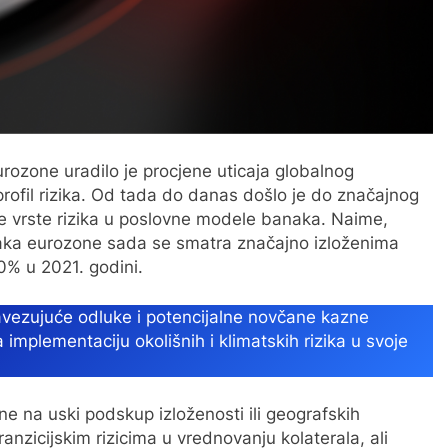
rozone uradilo je procjene uticaja globalnog
 profil rizika. Od tada do danas došlo je do značajnog
ve vrste rizika u poslovne modele banaka. Naime,
aka eurozone sada se smatra značajno izloženima
0% u 2021. godini.
avezujuće odluke i potencijalne novčane kazne
mplementaciju okolišnih i klimatskih rizika u svoje
e na uski podskup izloženosti ili geografskih
nzicijskim rizicima u vrednovanju kolaterala, ali