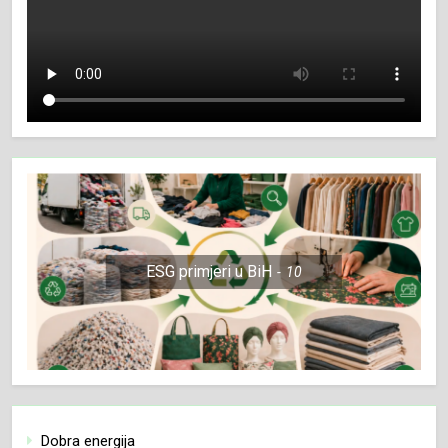
ESG primjeri u BiH
10
Dobra energija