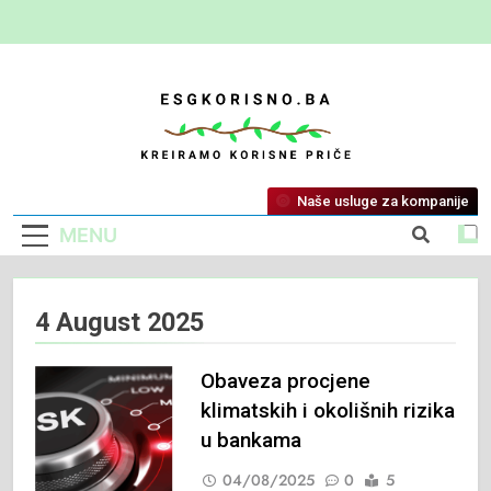
ESG Korisno
Kreiramo Korisne Priče
Naše usluge za kompanije
MENU
4 August 2025
Obaveza procjene
klimatskih i okolišnih rizika
u bankama
04/08/2025
0
5