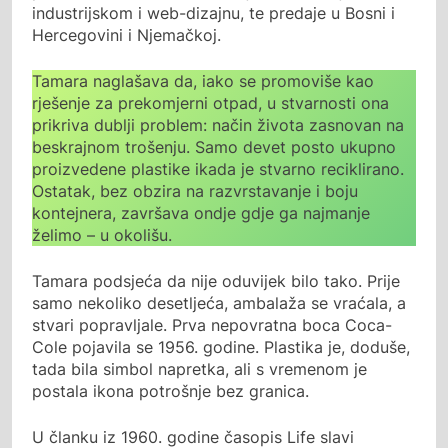
industrijskom i web-dizajnu, te predaje u Bosni i
Hercegovini i Njemačkoj.
Tamara naglašava da, iako se promoviše kao
rješenje za prekomjerni otpad, u stvarnosti ona
prikriva dublji problem: način života zasnovan na
beskrajnom trošenju. Samo devet posto ukupno
proizvedene plastike ikada je stvarno reciklirano.
Ostatak, bez obzira na razvrstavanje i boju
kontejnera, završava ondje gdje ga najmanje
želimo – u okolišu.
Tamara podsjeća da nije oduvijek bilo tako. Prije
samo nekoliko desetljeća, ambalaža se vraćala, a
stvari popravljale. Prva nepovratna boca Coca-
Cole pojavila se 1956. godine. Plastika je, doduše,
tada bila simbol napretka, ali s vremenom je
postala ikona potrošnje bez granica.
U članku iz 1960. godine časopis Life slavi