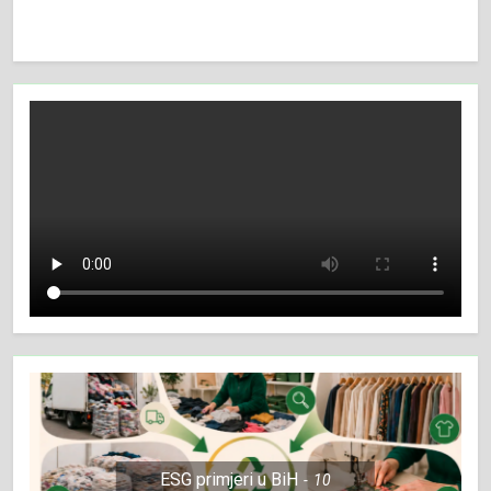
ESG primjeri u BiH
10