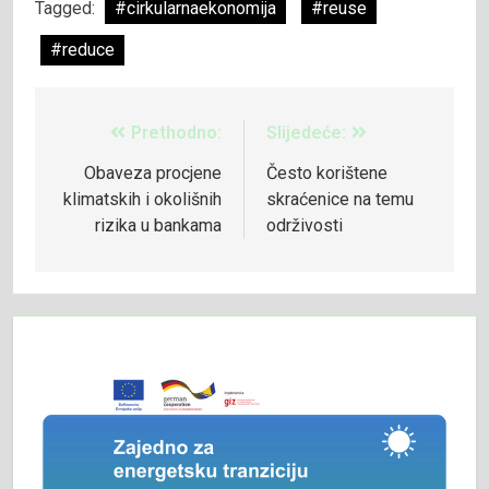
Tagged:
#cirkularnaekonomija
#reuse
#reduce
Prethodno:
Slijedeće:
Obaveza procjene
Često korištene
klimatskih i okolišnih
skraćenice na temu
rizika u bankama
održivosti