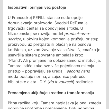
Inspirativni primjeri već postoje
U Francuskoj REFILL stanice nude opcije
dopunjavanja proizvoda. Švedski ReTuna je
trgovački centar za obnovljene artikle. U
Nizozemskoj se razvija model
product-as-a-
service
, u okviru kojeg kompanije pružaju pristup
proizvodu uz pretplatu ili plaćanje na osnovu
korištenja, uz zadržavanje vlasništva. Njemačka je
usavršila sistem povratne ambalaže kroz
“Pfand”. Ali promjene ne dolaze samo iz institucija.
Tamara ističe kako sve više pojedinaca mijenja
pristup – popravljaju se uređaji,
second hand
moda postaje norma, a zajednice pokreću
biblioteke alata i DIY (
do it yourself
) radionice.
Prenamjena uključuje kreativnu transformaciju
Bitna razlika koju Tamara naglašava je ona između
ponovne upotrebe i prenamjene. Dok
ponovna