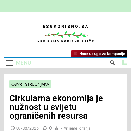
ESG Korisno
Kreiramo Korisne Priče
Naše usluge za kompanije
MENU
OSVRT STRUČNJAKA
Cirkularna ekonomija je
nužnost u svijetu
ograničenih resursa
0
07/08/2025
7 Vrijeme_čitanja