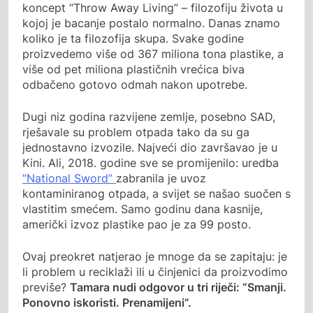
koncept “Throw Away Living” – filozofiju života u
kojoj je bacanje postalo normalno. Danas znamo
koliko je ta filozofija skupa. Svake godine
proizvedemo više od 367 miliona tona plastike, a
više od pet miliona plastičnih vrećica biva
odbačeno gotovo odmah nakon upotrebe.
Dugi niz godina razvijene zemlje, posebno SAD,
rješavale su problem otpada tako da su ga
jednostavno izvozile. Najveći dio završavao je u
Kini. Ali, 2018. godine sve se promijenilo: uredba
“National Sword”
zabranila je uvoz
kontaminiranog otpada, a svijet se našao suočen s
vlastitim smećem. Samo godinu dana kasnije,
američki izvoz plastike pao je za 99 posto.
Ovaj preokret natjerao je mnoge da se zapitaju: je
li problem u reciklaži ili u činjenici da proizvodimo
previše?
Tamara nudi odgovor u tri riječi: “Smanji.
Ponovno iskoristi. Prenamijeni”.