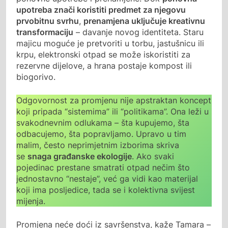
upotreba znači koristiti predmet za njegovu
prvobitnu svrhu
,
prenamjena uključuje kreativnu
transformaciju
– davanje novog identiteta. Staru
majicu moguće je pretvoriti u torbu, jastušnicu ili
krpu, elektronski otpad se može iskoristiti za
rezervne dijelove, a hrana postaje kompost ili
biogorivo.
Odgovornost za promjenu nije apstraktan koncept
koji pripada “sistemima” ili “politikama”. Ona leži u
svakodnevnim odlukama – šta kupujemo, šta
odbacujemo, šta popravljamo. Upravo u tim
malim, često neprimjetnim izborima skriva
se
snaga građanske ekologije
. Ako svaki
pojedinac prestane smatrati otpad nečim što
jednostavno “nestaje”, već ga vidi kao materijal
koji ima posljedice, tada se i kolektivna svijest
mijenja.
Promjena neće doći iz savršenstva, kaže Tamara –