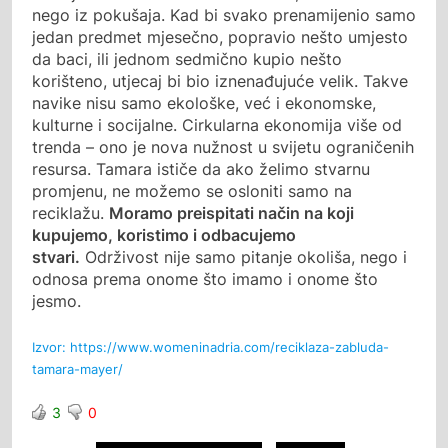
nego iz pokušaja. Kad bi svako prenamijenio samo
jedan predmet mjesečno, popravio nešto umjesto
da baci, ili jednom sedmično kupio nešto
korišteno, utjecaj bi bio iznenađujuće velik. Takve
navike nisu samo ekološke, već i ekonomske,
kulturne i socijalne. Cirkularna ekonomija više od
trenda – ono je nova nužnost u svijetu ograničenih
resursa. Tamara ističe da ako želimo stvarnu
promjenu, ne možemo se osloniti samo na
reciklažu.
Moramo preispitati način na koji
kupujemo, koristimo i odbacujemo
stvari.
Održivost nije samo pitanje okoliša, nego i
odnosa prema onome što imamo i onome što
jesmo.
Izvor: https://www.womeninadria.com/reciklaza-zabluda-
tamara-mayer/
3
0