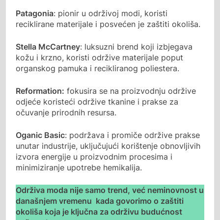
Patagonia
: pionir u održivoj modi, koristi
reciklirane materijale i posvećen je zaštiti okoliša.
Stella McCartney
: luksuzni brend koji izbjegava
kožu i krzno, koristi održive materijale poput
organskog pamuka i recikliranog poliestera.
Reformation:
fokusira se na proizvodnju održive
odjeće koristeći održive tkanine i prakse za
očuvanje prirodnih resursa.
Oganic Basic
: podržava i promiče održive prakse
unutar industrije, uključujući korištenje obnovljivih
izvora energije u proizvodnim procesima i
minimiziranje upotrebe hemikalija.
Održiva moda nije samo trend, već neminovnost u
današnjem vremenu kada govorimo o zaštiti
okoliša koja je ključna za održivu budućnost