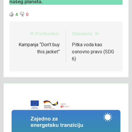
našeg planeta.
4
0
Prethodno:
Slijedeće:
Kampanja “Don’t buy
Pitka voda kao
this jacket”
osnovno pravo (SDG
6)