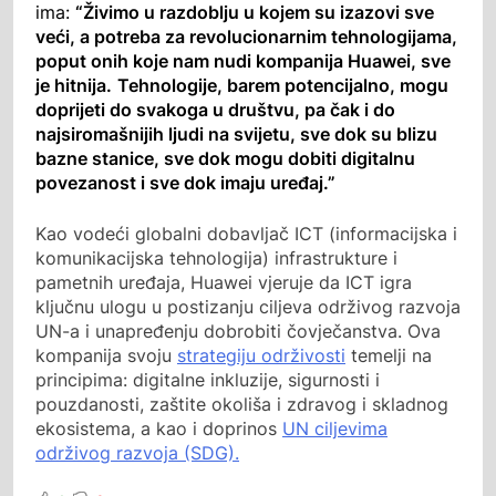
ima:
“Živimo u razdoblju u kojem su izazovi sve
veći, a potreba za revolucionarnim tehnologijama,
poput onih koje nam nudi kompanija Huawei, sve
je hitnija.
Tehnologije, barem potencijalno, mogu
doprijeti do svakoga u društvu, pa čak i do
najsiromašnijih ljudi na svijetu, sve dok su blizu
bazne stanice, sve dok mogu dobiti digitalnu
povezanost i sve dok imaju uređaj.”
Kao vodeći globalni dobavljač ICT (informacijska i
komunikacijska tehnologija) infrastrukture i
pametnih uređaja, Huawei vjeruje da ICT igra
ključnu ulogu u postizanju ciljeva održivog razvoja
UN-a i unapređenju dobrobiti čovječanstva. Ova
kompanija svoju
strategiju održivosti
temelji na
principima: digitalne inkluzije, sigurnosti i
pouzdanosti, zaštite okoliša i zdravog i skladnog
ekosistema, a kao i doprinos
UN ciljevima
održivog razvoja (SDG).