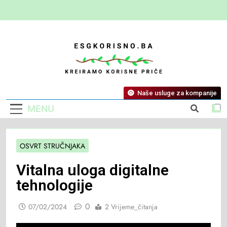
ESG Korisno
Kreiramo Korisne Priče
Naše usluge za kompanije
MENU
OSVRT STRUČNJAKA
Vitalna uloga digitalne
tehnologije
0
07/02/2024
2 Vrijeme_čitanja