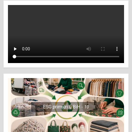
ESG primjeri u BiH
10