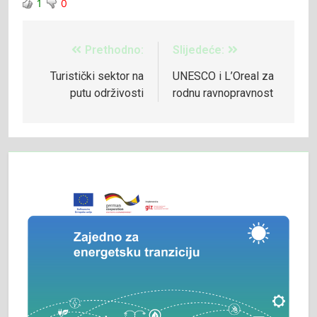
1
0
Prethodno:
Slijedeće:
Turistički sektor na
UNESCO i L’Oreal za
putu održivosti
rodnu ravnopravnost