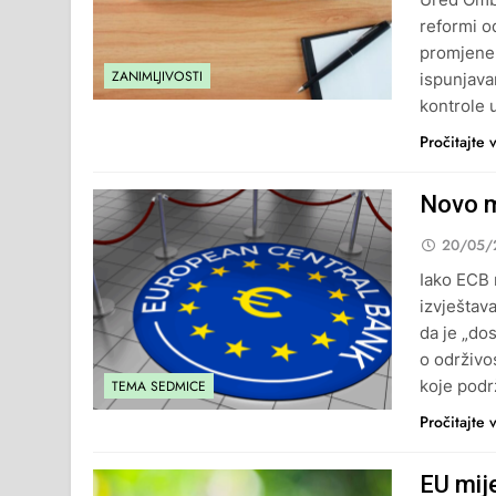
reformi o
promjene 
ZANIMLJIVOSTI
ispunjava
kontrole 
Pročitajte 
Novo m
20/05/
Iako ECB 
izvještav
da je „do
o održivo
koje podr
TEMA SEDMICE
Pročitajte 
EU mije