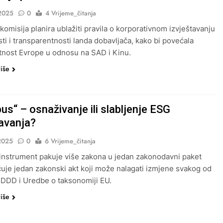
2025
0
4 Vrijeme_čitanja
komisija planira ublažiti pravila o korporativnom izvještavanju
sti i transparentnosti landa dobavljača, kako bi povećala
nost Evrope u odnosu na SAD i Kinu.
više
s“ – osnaživanje ili slabljenje ESG
tavanja?
2025
0
6 Vrijeme_čitanja
nstrument pakuje više zakona u jedan zakonodavni paket
učuje jedan zakonski akt koji može nalagati izmjene svakog od
DDD i Uredbe o taksonomiji EU.
više