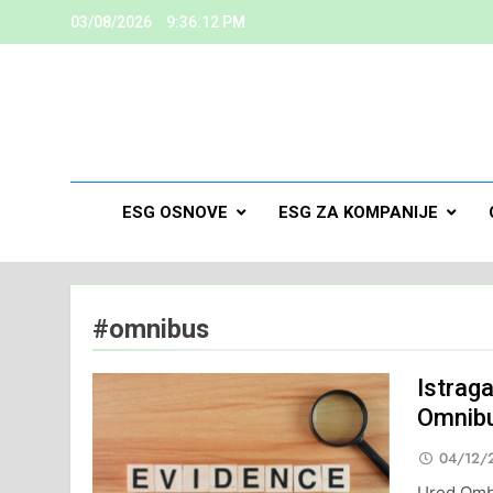
03/08/2026
9:36:13 PM
ESG
Kreiramo K
ESG OSNOVE
ESG ZA KOMPANIJE
#omnibus
Istrag
Omnibu
04/12/
Ured Omb