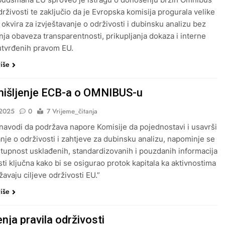
drživosti te zaključio da je Evropska komisija progurala velike
okvira za izvještavanje o održivosti i dubinsku analizu bez
nja obaveza transparentnosti, prikupljanja dokaza i interne
utvrđenih pravom EU.
više
išljenje ECB-a o OMNIBUS-u
2025
0
7 Vrijeme_čitanja
navodi da podržava napore Komisije da pojednostavi i usavrši
anje o održivosti i zahtjeve za dubinsku analizu, napominje se
stupnost usklađenih, standardizovanih i pouzdanih informacija
sti ključna kako bi se osigurao protok kapitala ka aktivnostima
žavaju ciljeve održivosti EU.”
više
nja pravila održivosti