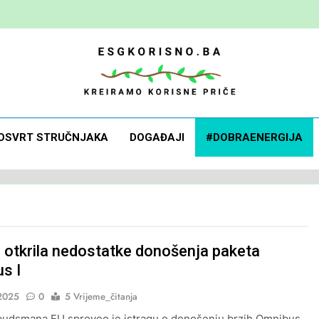
 Korisno
orisne Priče
OSVRT STRUČNJAKA
DOGAĐAJI
#DOBRAENERGIJA
a otkrila nedostatke donošenja paketa
s I
2025
0
5 Vrijeme_čitanja
udsmana EU sproveo je istragu o donošenju brzih Omnibus