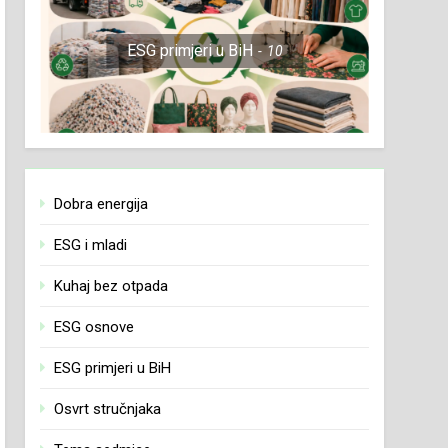
ESG primjeri u BiH
10
Dobra energija
ESG i mladi
Kuhaj bez otpada
ESG osnove
ESG primjeri u BiH
Osvrt stručnjaka