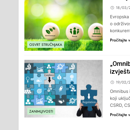
18/03/
Evropska 
o održivo
konkurent
Pročitajte 
OSVRT STRUČNJAKA
„Omnibu
izvješ
19/02/
Omnibus i
koji uklj
CSRD, CS
ZANIMLJIVOSTI
Pročitajte 