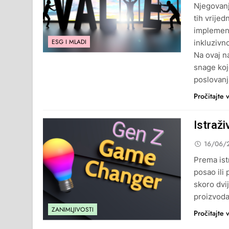
Njegovanj
tih vrije
implement
ESG I MLADI
inkluzivn
Na ovaj n
snage koj
poslovanj
Pročitajte 
Istraži
16/06/
Prema istr
posao ili 
skoro dvij
proizvoda
ZANIMLJIVOSTI
Pročitajte 