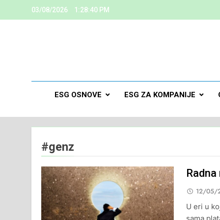
03/08/2026
1:28:40 PM
ESG
Kreiramo K
ESG OSNOVE
ESG ZA KOMPANIJE
#genz
Radna 
12/05/
U eri u ko
sama plata