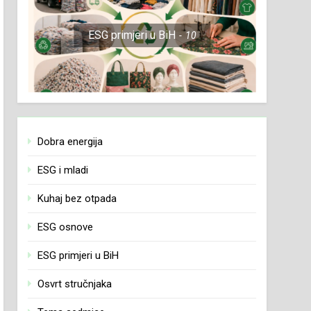
ESG primjeri u BiH
10
Dobra energija
ESG i mladi
Kuhaj bez otpada
ESG osnove
ESG primjeri u BiH
Osvrt stručnjaka