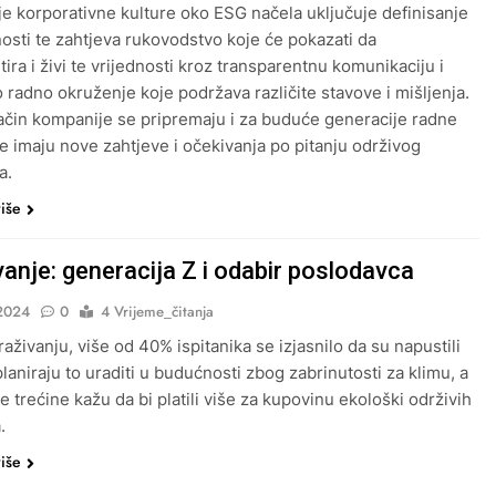
e korporativne kulture oko ESG načela uključuje definisanje
dnosti te zahtjeva rukovodstvo koje će pokazati da
ira i živi te vrijednosti kroz transparentnu komunikaciju i
o radno okruženje koje podržava različite stavove i mišljenja.
ačin kompanije se pripremaju i za buduće generacije radne
e imaju nove zahtjeve i očekivanja po pitanju održivog
a.
više
vanje: generacija Z i odabir poslodavca
2024
0
4 Vrijeme_čitanja
aživanju, više od 40% ispitanika se izjasnilo da su napustili
planiraju to uraditi u budućnosti zbog zabrinutosti za klimu, a
e trećine kažu da bi platili više za kupovinu ekološki održivih
.
više