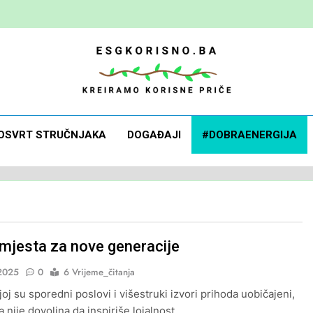
 Korisno
orisne Priče
OSVRT STRUČNJAKA
DOGAĐAJI
#DOBRAENERGIJA
mjesta za nove generacije
2025
0
6 Vrijeme_čitanja
joj su sporedni poslovi i višestruki izvori prihoda uobičajeni,
 nije dovoljna da inspiriše lojalnost.