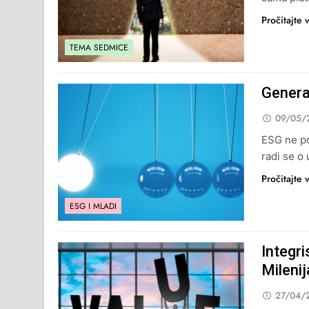
Pročitajte 
TEMA SEDMICE
Genera
09/05/
ESG ne po
radi se o 
Pročitajte 
ESG I MLADI
Integri
Milenij
27/04/