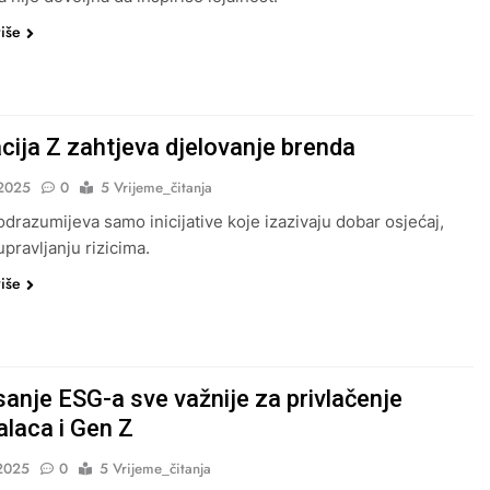
više
cija Z zahtjeva djelovanje brenda
2025
0
5 Vrijeme_čitanja
drazumijeva samo inicijative koje izazivaju dobar osjećaj,
upravljanju rizicima.
više
sanje ESG-a sve važnije za privlačenje
alaca i Gen Z
2025
0
5 Vrijeme_čitanja