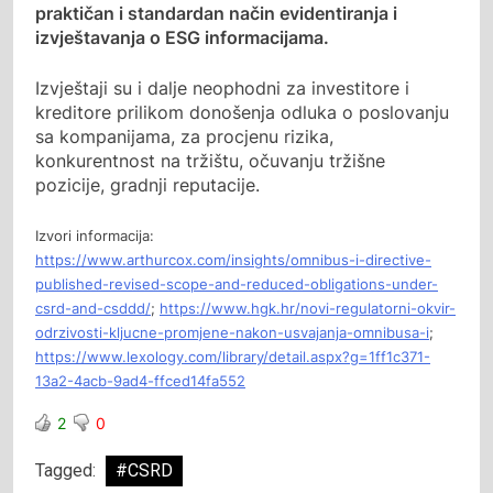
praktičan i standardan način evidentiranja i
izvještavanja o ESG informacijama.
Izvještaji su i dalje neophodni za investitore i
kreditore prilikom donošenja odluka o poslovanju
sa kompanijama, za procjenu rizika,
konkurentnost na tržištu, očuvanju tržišne
pozicije, gradnji reputacije.
Izvori informacija:
https://www.arthurcox.com/insights/omnibus-i-directive-
published-revised-scope-and-reduced-obligations-under-
csrd-and-csddd/
;
https://www.hgk.hr/novi-regulatorni-okvir-
odrzivosti-kljucne-promjene-nakon-usvajanja-omnibusa-i
;
https://www.lexology.com/library/detail.aspx?g=1ff1c371-
13a2-4acb-9ad4-ffced14fa552
2
0
Tagged:
#CSRD