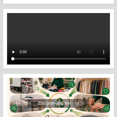
ESG primjeri u BiH
10