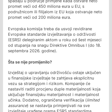
spadaju u područje primjene kada ostvare neto
promet veći od 450 miliona eura u EU, s
podružnicom ili filijalom iz EU koja ostvaruje neto
promet veći od 200 miliona eura.
Evropska komisija treba da usvoji revidirane
Evropske standarde izvještavanja o održivosti
(ESRS) delegiranim aktom u roku od šest mjeseci
od stupanja na snagu Direktive Omnibus I (do 18.
septembra 2026. godine).
Šta se nije promijenilo?
Izvještaj o upravljanju održivošću ostaje uključen
u finansijske izvještaje te zahtjeva eksplicitnu
vezu sa strategijom i rizikom. Kompanije će
nastaviti raditi procjenu duple materijalnosti koja
uključuje finansijsku materijalnost i materijalnost
učinka. Dodatno, ograničena verifikacija (
limited
assurance
) se nastavlja primjenjivati na sve
izvještaje urađene prema ESRS standardima.