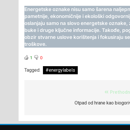
Energetske oznake nisu samo šarena naljepn
pametnije, ekonomičnije i ekološki odgovornij
oslanjaju samo na slovo energetske oznake, 
buke i druge ključne informacije. Takođe, pog
obzir stvarne uslove korištenja i fokusiraju
troškove.
1
0
Tagged:
#energylabels
Prethodn
Otpad od hrane kao biogori