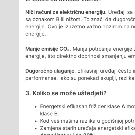
Niži računi za električnu energiju
. Uređaji s
sa oznakom B ili nižom. To znači da dugoroč
energije. Ovo je izuzetno važno obzirom na n
energije.
Manje emisije CO₂
. Manja potrošnja energije
energije, što direktno doprinosi smanjenju emi
Dugoročno ulaganje
. Efikasniji uređaji često
performanse. Iako su ponekad skuplji, razlika 
3. Koliko se može uštedjeti?
Energetski efikasan frižider klase
A
može
klase B.
Kod veš mašina razlika u godišnjoj potr
Zamjena starih uređaja energetski efik