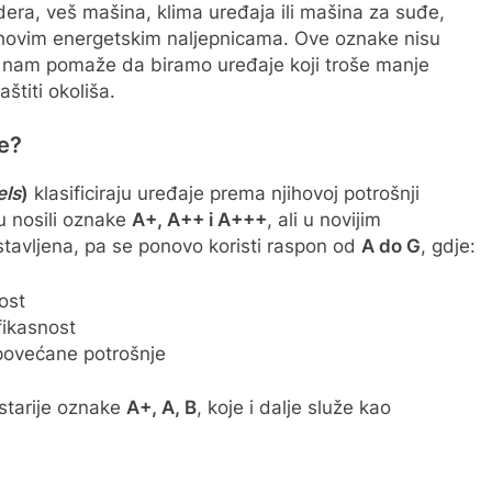
dera, veš mašina, klima uređaja ili mašina za suđe,
hovim energetskim naljepnicama. Ove oznake nisu
ji nam pomaže da biramo uređaje koji troše manje
štiti okoliša.
ke?
els
)
klasificiraju uređaje prema njihovoj potrošnji
su nosili oznake
A+, A++ i A+++
, ali u novijim
tavljena, pa se ponovo koristi raspon od
A do G
, gdje:
ost
fikasnost
 povećane potrošnje
starije oznake
A+, A, B
, koje i dalje služe kao