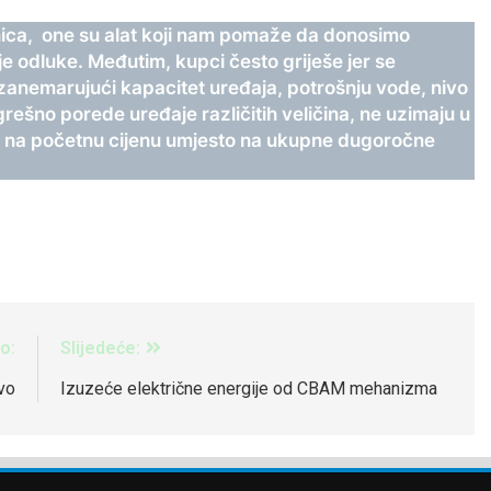
ica, one su alat koji nam pomaže da donosimo
e odluke. Međutim, kupci često griješe jer se
zanemarujući kapacitet uređaja, potrošnju vode, nivo
rešno porede uređaje različitih veličina, ne uzimaju u
 se na početnu cijenu umjesto na ukupne dugoročne
o:
Slijedeće:
vo
Izuzeće električne energije od CBAM mehanizma