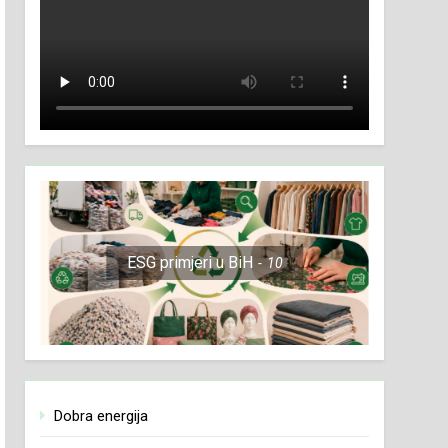
ESG primjeri u BiH
10
Dobra energija