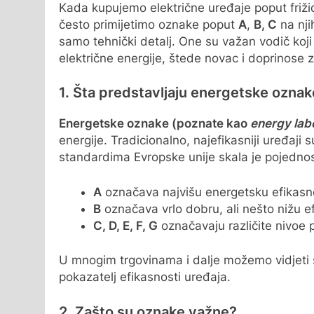
Kada kupujemo električne uređaje poput friži
često primijetimo oznake poput
A
,
B, C
na nji
samo tehnički detalj. One su važan vodič ko
električne energije, štede novac i doprinose za
1. Šta predstavljaju energetske ozna
Energetske oznake (poznate kao
energy lab
energije. Tradicionalno, najefikasniji uređaji 
standardima Evropske unije skala je pojednos
A
označava najvišu energetsku efikasn
B
označava vrlo dobru, ali nešto nižu e
C, D, E, F, G
označavaju različite nivoe
U mnogim trgovinama i dalje možemo vidjeti 
pokazatelj efikasnosti uređaja.
2. Zašto su oznake važne?