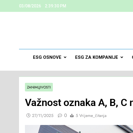
03/08/2026
2:39:31 PM
ESG
Kreiramo K
ESG OSNOVE
ESG ZA KOMPANIJE
ZANIMLJIVOSTI
Važnost oznaka A, B, C 
0
27/11/2025
5 Vrijeme_čitanja