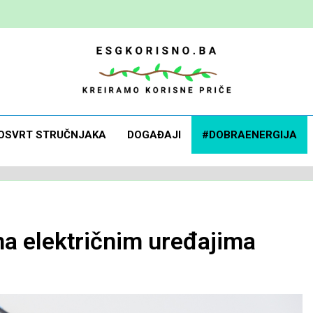
 Korisno
orisne Priče
OSVRT STRUČNJAKA
DOGAĐAJI
#DOBRAENERGIJA
na električnim uređajima