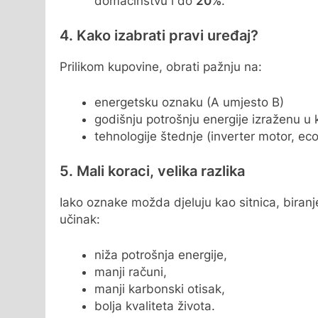
domaćinstvu i do
20%
.
4. Kako izabrati pravi uređaj?
Prilikom kupovine, obrati pažnju na:
energetsku oznaku (A umjesto B)
godišnju potrošnju energije izraženu u 
tehnologije štednje (inverter motor, eco
5. Mali koraci, velika razlika
Iako oznake možda djeluju kao sitnica, bira
učinak:
niža potrošnja energije,
manji računi,
manji karbonski otisak,
bolja kvaliteta života.