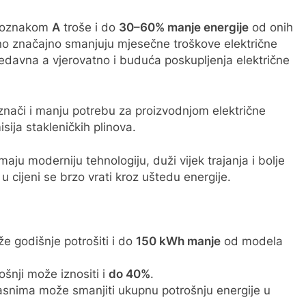
a oznakom
A
troše i do
30–60% manje energije
od onih
no značajno smanjuju mjesečne troškove električne
edavna a vjerovatno i buduća poskupljenja električne
 znači i manju potrebu za proizvodnjom električne
sija stakleničkih plinova.
 imaju moderniju tehnologiju, duži vijek trajanja i bolje
u cijeni se brzo vrati kroz uštedu energije.
 godišnje potrošiti i do
150 kWh manje
od modela
ošnji može iznositi i
do 40%
.
asnima može smanjiti ukupnu potrošnju energije u