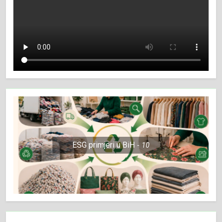
ESG primjeri u BiH
10