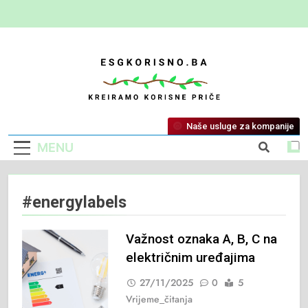
ESG Korisno
Kreiramo Korisne Priče
Naše usluge za kompanije
MENU
#energylabels
Važnost oznaka A, B, C na
električnim uređajima
27/11/2025
0
5
Vrijeme_čitanja