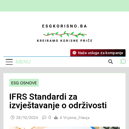
ESG Korisno
Kreiramo Korisne Priče
Naše usluge za kompanije
MENU
ESG OSNOVE
IFRS Standardi za
izvještavanje o održivosti
0
28/10/2024
4 Vrijeme_čitanja