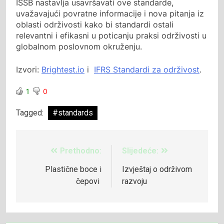
ISSB nastavlja usavršavati ove standarde,
uvažavajući povratne informacije i nova pitanja iz
oblasti održivosti kako bi standardi ostali
relevantni i efikasni u poticanju praksi održivosti u
globalnom poslovnom okruženju.
Izvori:
Brightest.io
i
IFRS Standardi za održivost
.
1
0
Tagged:
#standards
Prethodno:
Slijedeće:
Plastične boce i
Izvještaj o održivom
čepovi
razvoju