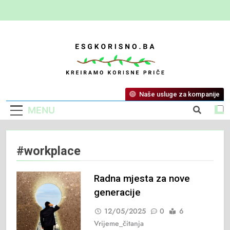
ESG Korisno
Kreiramo Korisne Priče
Naše usluge za kompanije
MENU
#workplace
Radna mjesta za nove
generacije
12/05/2025
0
6
Vrijeme_čitanja