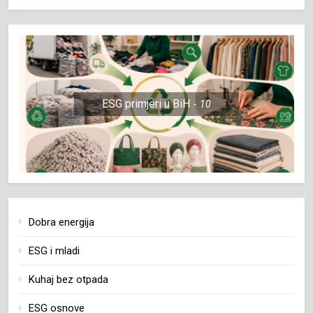
ESG primjeri u BiH
10
Dobra energija
ESG i mladi
Kuhaj bez otpada
ESG osnove