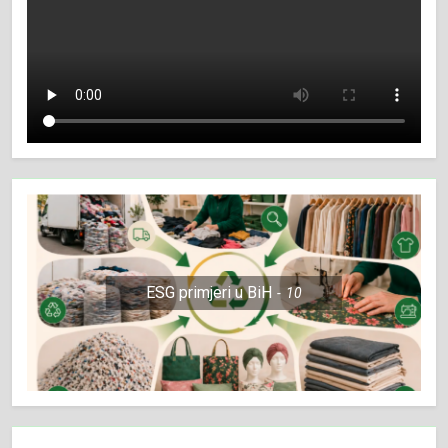
ESG primjeri u BiH
10