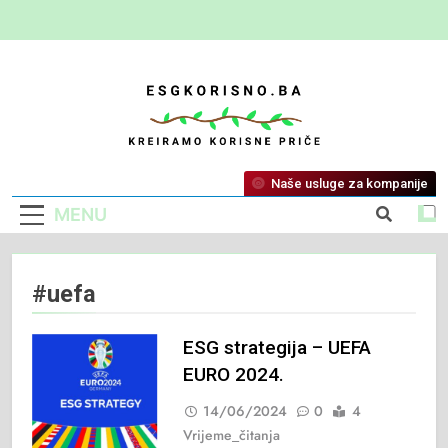
ESG Korisno
Kreiramo Korisne Priče
Naše usluge za kompanije
MENU
#uefa
ESG strategija – UEFA
EURO 2024.
14/06/2024
0
4
Vrijeme_čitanja