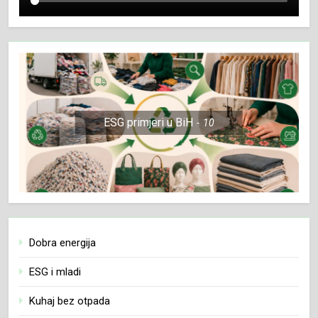
ESG primjeri u BiH
10
Dobra energija
ESG i mladi
Kuhaj bez otpada