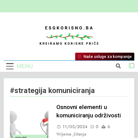
ESG Korisno
Kreiramo Korisne Priče
Naše usluge za kompanije
MENU
#strategija komuniciranja
Osnovni elementi u
komuniciranju održivosti
11/05/2024
0
6
Vrijeme_čitanja