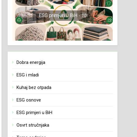
ESG primjeri u BiH
10
Dobra energija
ESG i mladi
Kuhaj bez otpada
ESG osnove
ESG primjeri u BiH
Osvrt stručnjaka