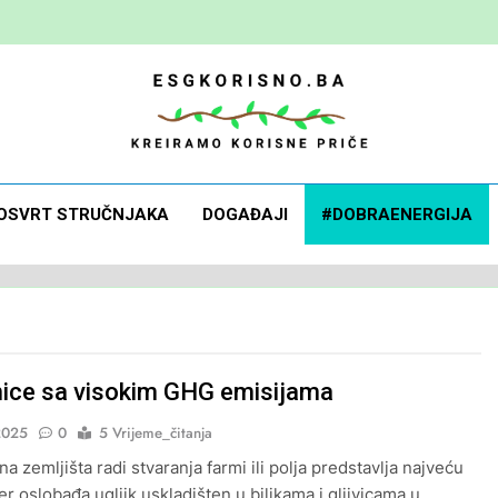
 Korisno
orisne Priče
OSVRT STRUČNJAKA
DOGAĐAJI
#DOBRAENERGIJA
ice sa visokim GHG emisijama
2025
0
5 Vrijeme_čitanja
 zemljišta radi stvaranja farmi ili polja predstavlja najveću
jer oslobađa ugljik uskladišten u biljkama i gljivicama u