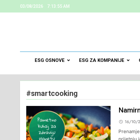
03/08/2026
7:13:56 AM
ESG
Kreiramo K
ESG OSNOVE
ESG ZA KOMPANIJE
#smartcooking
Namirn
16/10/
Prenamjena
prijetnju 