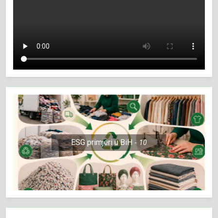
ESG primjeri u BiH
10