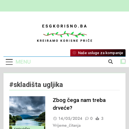
ESG Korisno
Kreiramo Korisne Priče
Naše usluge za kompanije
MENU
#skladišta ugljika
Zbog čega nam treba
drveće?
14/05/2024
0
3
Vrijeme_čitanja