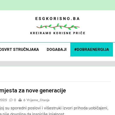
 Korisno
orisne Priče
OSVRT STRUČNJAKA
DOGAĐAJI
#DOBRAENERGIJA
mjesta za nove generacije
2025
0
6 Vrijeme_čitanja
joj su sporedni poslovi i višestruki izvori prihoda uobičajeni,
 nije dovoljna da inspiriše lojalnost.