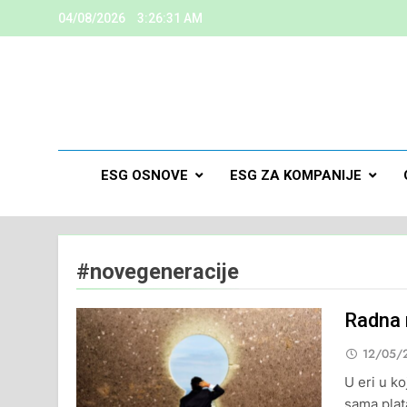
04/08/2026
3:26:32 AM
ESG
Kreiramo K
ESG OSNOVE
ESG ZA KOMPANIJE
#novegeneracije
Radna 
12/05/
U eri u ko
sama plata