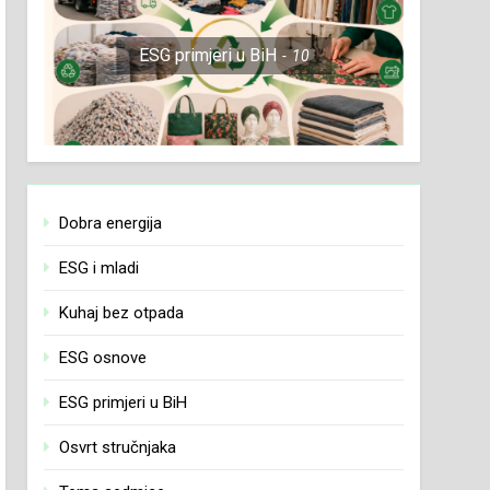
ESG primjeri u BiH
10
Dobra energija
ESG i mladi
Kuhaj bez otpada
ESG osnove
ESG primjeri u BiH
Osvrt stručnjaka