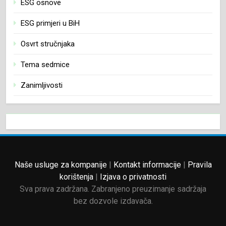
ESG osnove
ESG primjeri u BiH
Osvrt stručnjaka
Tema sedmice
Zanimljivosti
Naše usluge za kompanije
|
Kontakt informacije
|
Pravila
korištenja
|
Izjava o privatnosti
Sva prava zadržana. Zabranjeno preuzimanje sadržaja
bez dozvole izdavača.