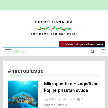
ESG Korisno
Kreiramo Korisne Priče
Naše usluge za kompanije
MENU
#microplastic
Mikroplastika – zagađivač
koji je prisutan svuda
25/09/2024
0
4
Vrijeme_čitanja