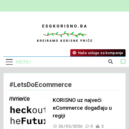
ESG Korisno
Kreiramo Korisne Priče
Naše usluge za kompanije
MENU
#LetsDoEcommerce
KORISNO uz najveći
eCommerce događaju u
regiji
26/03/2026
0
2