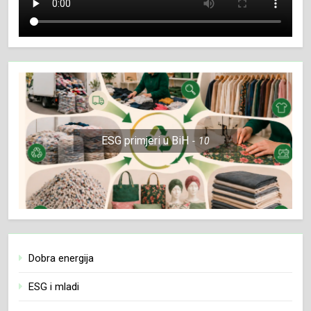
ESG primjeri u BiH
10
Dobra energija
ESG i mladi