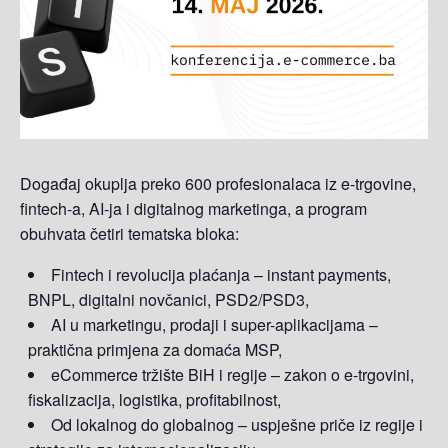
Događaj okuplja preko 600 profesionalaca iz e-trgovine,
fintech-a, AI-ja i digitalnog marketinga, a program
obuhvata četiri tematska bloka:
Fintech i revolucija plaćanja – instant payments,
BNPL, digitalni novčanici, PSD2/PSD3,
AI u marketingu, prodaji i super-aplikacijama –
praktična primjena za domaća MSP,
eCommerce tržište BiH i regije – zakon o e-trgovini,
fiskalizacija, logistika, profitabilnost,
Od lokalnog do globalnog – uspješne priče iz regije i