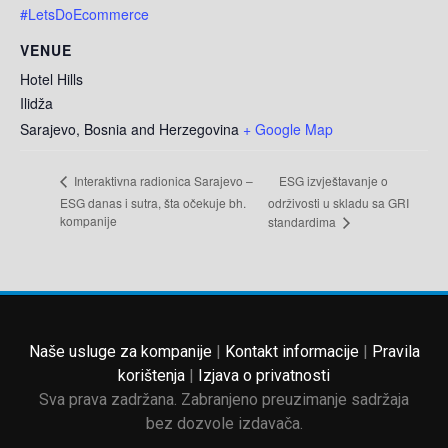
#LetsDoEcommerce
VENUE
Hotel Hills
Ilidža
Sarajevo
,
Bosnia and Herzegovina
+ Google Map
ESG izvještavanje o
Interaktivna radionica Sarajevo –
ESG danas i sutra, šta očekuje bh.
održivosti u skladu sa GRI
kompanije
standardima
Naše usluge za kompanije
|
Kontakt informacije
|
Pravila
korištenja
|
Izjava o privatnosti
Sva prava zadržana. Zabranjeno preuzimanje sadržaja
bez dozvole izdavača.