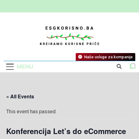
ESG Korisno
Kreiramo Korisne Priče
Naše usluge za kompanije
MENU
« All Events
This event has passed.
Konferencija Let’s do eCommerce