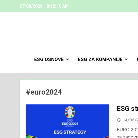
07/08/2026
8:12:10 AM
ESG
Kreiramo K
ESG OSNOVE
ESG ZA KOMPANIJE
#euro2024
ESG st
14/06/
EURO 2024.
za zagova