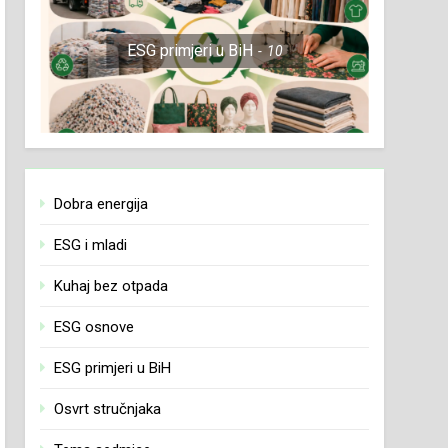
ESG primjeri u BiH
10
Dobra energija
ESG i mladi
Kuhaj bez otpada
ESG osnove
ESG primjeri u BiH
Osvrt stručnjaka