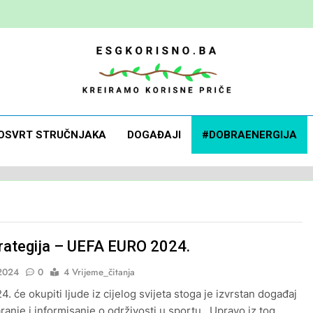
 Korisno
orisne Priče
OSVRT STRUČNJAKA
DOGAĐAJI
#DOBRAENERGIJA
rategija – UEFA EURO 2024.
2024
0
4 Vrijeme_čitanja
 će okupiti ljude iz cijelog svijeta stoga je izvrstan događaj
ranje i informisanje o održivosti u sportu. Upravo iz tog