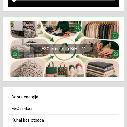
ESG primjeri u BiH
10
Dobra energija
ESG i mladi
Kuhaj bez otpada