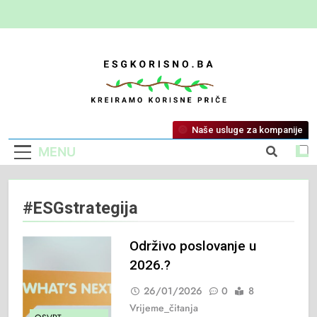
ESG Korisno
Kreiramo Korisne Priče
Naše usluge za kompanije
MENU
#ESGstrategija
Održivo poslovanje u
2026.?
26/01/2026
0
8
Vrijeme_čitanja