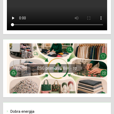
ESG primjeri u BiH
10
Dobra energija