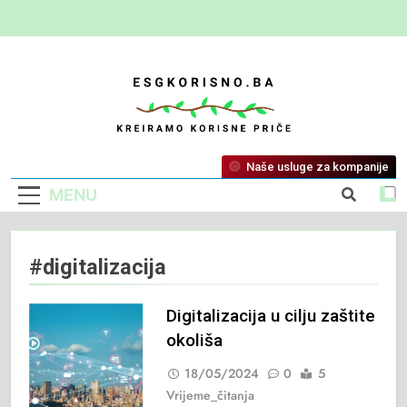
ESG Korisno
Kreiramo Korisne Priče
Naše usluge za kompanije
MENU
#digitalizacija
Digitalizacija u cilju zaštite
okoliša
18/05/2024
0
5
Vrijeme_čitanja