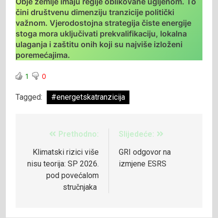
Obje zemlje imaju regije oblikovane ugljenom. To
čini društvenu dimenziju tranzicije politički
važnom. Vjerodostojna strategija čiste energije
stoga mora uključivati ​​prekvalifikaciju, lokalna
ulaganja i zaštitu onih koji su najviše izloženi
poremećajima.
1
0
Tagged:
#energetskatranzicija
Prethodno:
Slijedeće:
Klimatski rizici više
GRI odgovor na
nisu teorija: SP 2026.
izmjene ESRS
pod povećalom
stručnjaka