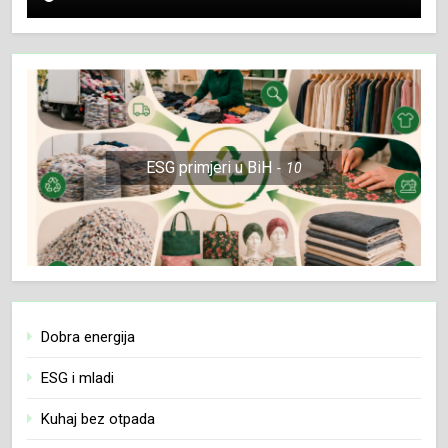
ESG primjeri u BiH
10
Dobra energija
ESG i mladi
Kuhaj bez otpada