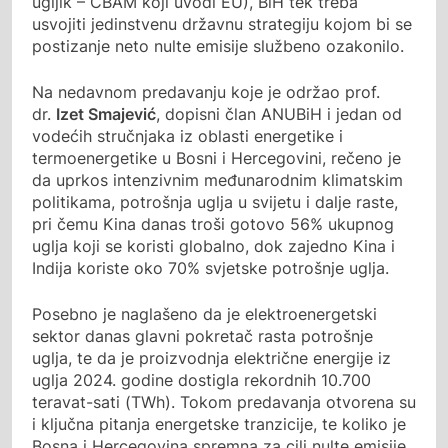
ugljik – CBAM koji uvodi EU), BiH tek treba
usvojiti jedinstvenu državnu strategiju kojom bi se
postizanje neto nulte emisije službeno ozakonilo.
Na nedavnom predavanju koje je održao prof.
dr.
Izet Smajević
, dopisni član ANUBiH i jedan od
vodećih stručnjaka iz oblasti energetike i
termoenergetike u Bosni i Hercegovini, rečeno je
da uprkos intenzivnim međunarodnim klimatskim
politikama, potrošnja uglja u svijetu i dalje raste,
pri čemu Kina danas troši gotovo 56% ukupnog
uglja koji se koristi globalno, dok zajedno Kina i
Indija koriste oko 70% svjetske potrošnje uglja.
Posebno je naglašeno da je elektroenergetski
sektor danas glavni pokretač rasta potrošnje
uglja, te da je proizvodnja električne energije iz
uglja 2024. godine dostigla rekordnih 10.700
teravat-sati (TWh). Tokom predavanja otvorena su
i ključna pitanja energetske tranzicije, te koliko je
Bosna i Hercegovina spremna za cilj nulte emisije