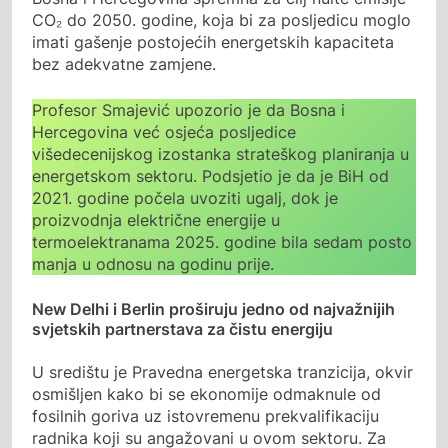
CO₂ do 2050. godine, koja bi za posljedicu moglo
imati gašenje postojećih energetskih kapaciteta
bez adekvatne zamjene.
Profesor Smajević upozorio je da Bosna i
Hercegovina već osjeća posljedice
višedecenijskog izostanka strateškog planiranja u
energetskom sektoru. Podsjetio je da je BiH od
2021. godine počela uvoziti ugalj, dok je
proizvodnja električne energije u
termoelektranama 2025. godine bila sedam posto
manja u odnosu na godinu prije.
New Delhi i Berlin proširuju jedno od najvažnijih
svjetskih partnerstava za čistu energiju
U središtu je Pravedna energetska tranzicija, okvir
osmišljen kako bi se ekonomije odmaknule od
fosilnih goriva uz istovremenu prekvalifikaciju
radnika koji su angažovani u ovom sektoru. Za