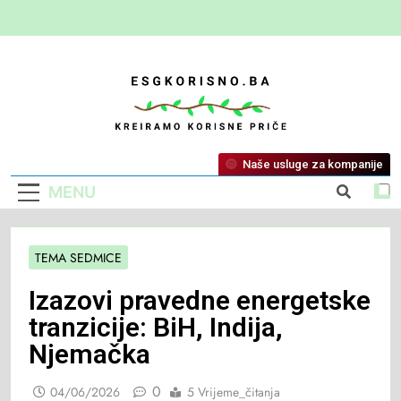
ESG Korisno
Kreiramo Korisne Priče
Naše usluge za kompanije
MENU
TEMA SEDMICE
Izazovi pravedne energetske
tranzicije: BiH, Indija,
Njemačka
0
04/06/2026
5 Vrijeme_čitanja