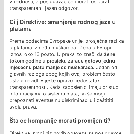
vrijednosti, a poslodavac će morati osigurati
transparentan i jasan odgovor.
Cilj Direktive: smanjenje rodnog jaza u
platama
Prema podacima Evropske unije, prosječna razlika
u platama između muškaraca i žena u Evropi
iznosi oko 13 posto. U praksi to znači da
žene
tokom godine u prosjeku zarade gotovo jednu
mjesečnu platu manje od muškaraca.
Jedan od
glavnih razloga zbog kojih ovaj problem često
ostaje nevidljiv jeste upravo nedostatak
transparentnosti. Kada zaposlenici imaju pristup
informacijama o sistemu plata, lakše mogu
prepoznati eventualnu diskriminaciju i zaštititi
svoja prava.
Šta će kompanije morati promijeniti?
Direktiva uvodi niz novih obaveza za poslodavce.