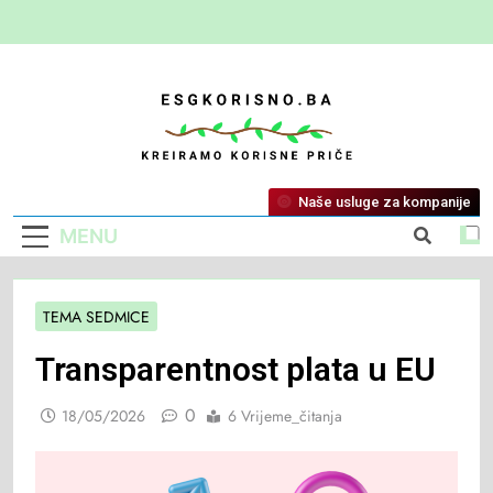
ESG Korisno
Kreiramo Korisne Priče
Naše usluge za kompanije
MENU
TEMA SEDMICE
Transparentnost plata u EU
0
18/05/2026
6 Vrijeme_čitanja