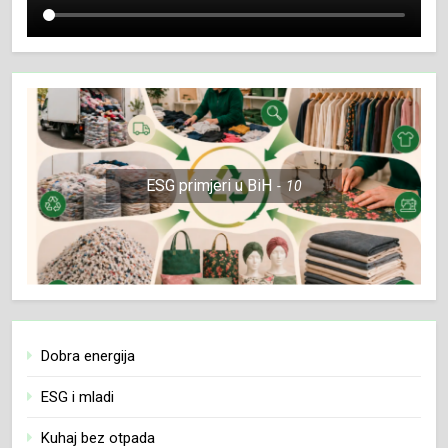
ESG primjeri u BiH
10
Dobra energija
ESG i mladi
Kuhaj bez otpada