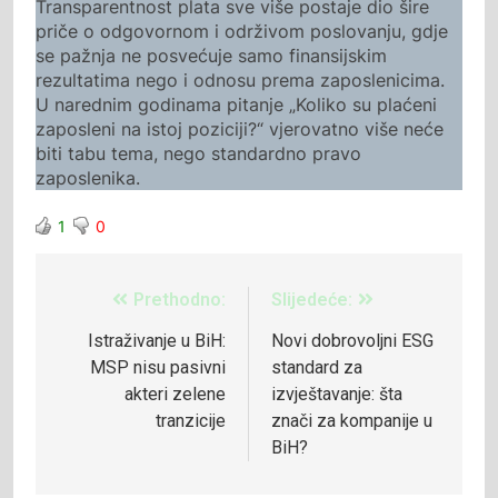
Transparentnost plata sve više postaje dio šire
priče o odgovornom i održivom poslovanju, gdje
se pažnja ne posvećuje samo finansijskim
rezultatima nego i odnosu prema zaposlenicima.
U narednim godinama pitanje „Koliko su plaćeni
zaposleni na istoj poziciji?“ vjerovatno više neće
biti tabu tema, nego standardno pravo
zaposlenika.
1
0
Prethodno:
Slijedeće:
Istraživanje u BiH:
Novi dobrovoljni ESG
MSP nisu pasivni
standard za
akteri zelene
izvještavanje: šta
tranzicije
znači za kompanije u
BiH?