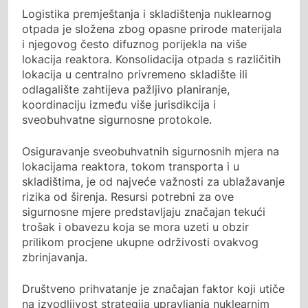
Logistika premještanja i skladištenja nuklearnog
otpada je složena zbog opasne prirode materijala
i njegovog često difuznog porijekla na više
lokacija reaktora. Konsolidacija otpada s različitih
lokacija u centralno privremeno skladište ili
odlagalište zahtijeva pažljivo planiranje,
koordinaciju između više jurisdikcija i
sveobuhvatne sigurnosne protokole.
Osiguravanje sveobuhvatnih sigurnosnih mjera na
lokacijama reaktora, tokom transporta i u
skladištima, je od najveće važnosti za ublažavanje
rizika od širenja. Resursi potrebni za ove
sigurnosne mjere predstavljaju značajan tekući
trošak i obavezu koja se mora uzeti u obzir
prilikom procjene ukupne održivosti ovakvog
zbrinjavanja.
Društveno prihvatanje je značajan faktor koji utiče
na izvodljivost strategija upravljanja nuklearnim