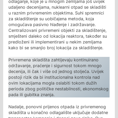
odlaganje, koje je u mnogim zemljama još uvijek
udaljeno decenijama, nuklearni otpad se skladišti
u raznim privremenim objektima. Suhi spremnici
za skladištenje su uobičajena metoda, koja
omogućava pasivno hlađenje i zadržavanje.
Centralizovani privremeni objekti za skladištenje,
smješteni daleko od lokacija reaktora, također su
predloženi ili implementirani u nekim zemljama
kako bi se smanjio broj lokacija za skladištenje.
Privremena skladišta zahtijevaju kontinuirano
održavanje, praćenje i sigurnost tokom mnogo
decenija, ili čak i više od jednog stoljeća. Uvijek
postoji rizik da bi institucionalna kontrola nad
ovim lokacijama mogla oslabiti tokom dužih
perioda zbog političke nestabilnosti, ekonomskog
pada ili gubitka znanja.
Nadalje, ponovni prijenos otpada iz privremenog
skladišta u konačno odlagalište uključuje dodatne