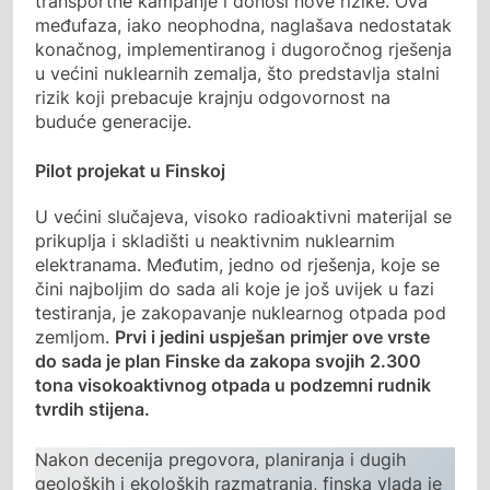
transportne kampanje i donosi nove rizike. Ova
međufaza, iako neophodna, naglašava nedostatak
konačnog, implementiranog i dugoročnog rješenja
u većini nuklearnih zemalja, što predstavlja stalni
rizik koji prebacuje krajnju odgovornost na
buduće generacije.
Pilot projekat u Finskoj
U većini slučajeva, visoko radioaktivni materijal se
prikuplja i skladišti u neaktivnim nuklearnim
elektranama. Međutim, jedno od rješenja, koje se
čini najboljim do sada ali koje je još uvijek u fazi
testiranja, je zakopavanje nuklearnog otpada pod
zemljom.
Prvi i jedini uspješan primjer ove vrste
do sada je plan Finske da zakopa svojih 2.300
tona visokoaktivnog otpada u podzemni rudnik
tvrdih stijena.
Nakon decenija pregovora, planiranja i dugih
geoloških i ekoloških razmatranja, finska vlada je