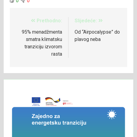
0
0
Prethodno:
Slijedeće:
95% menadžmenta
Od “Airpocalypse” do
smatra klimatsku
plavog neba
tranziciju izvorom
rasta