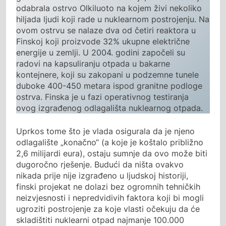
odabrala ostrvo Olkiluoto na kojem živi nekoliko
hiljada ljudi koji rade u nuklearnom postrojenju. Na
ovom ostrvu se nalaze dva od četiri reaktora u
Finskoj koji proizvode 32% ukupne električne
energije u zemlji. U 2004. godini započeli su
radovi na kapsuliranju otpada u bakarne
kontejnere, koji su zakopani u podzemne tunele
duboke 400-450 metara ispod granitne podloge
ostrva. Finska je u fazi operativnog testiranja
ovog izgrađenog odlagališta nuklearnog otpada.
Uprkos tome što je vlada osigurala da je njeno
odlagalište „konačno“ (a koje je koštalo približno
2,6 milijardi eura), ostaju sumnje da ovo može biti
dugoročno rješenje. Budući da ništa ovakvo
nikada prije nije izgrađeno u ljudskoj historiji,
finski projekat ne dolazi bez ogromnih tehničkih
neizvjesnosti i nepredvidivih faktora koji bi mogli
ugroziti postrojenje za koje vlasti očekuju da će
skladištiti nuklearni otpad najmanje 100.000