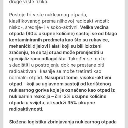
druge vrste rizika.
Postoje tri vrste nuklearnog otpada,
klasifikovanog prema njihovoj radioaktivnosti:
nisko-, srednje- i visoko-aktivni.
Velika većina
otpada (90% ukupne količine) sastoji se od blago
kontaminiranih predmeta kao što su rukavice,
mehanički dijelovi i alati koji su bili izloženi
zračenju, te se taj otpad može premjestiti u
specijalizirana odlagališta.
Također se može
skladištiti u postrojenju dok ne prestane biti
radioaktivan i kasnije se može tretirati kao
normalni otpad.
Nasuprot tome, visoko-aktivni
otpad – koji se uglavnom sastoji od korištenog
nuklearnog goriva koje je označeno kao otpad iz
nuklearnih reakcija – čini 3% ukupne količine
otpada u svijetu, ali sadrži 95% ukupne
radioaktivnosti.
Složena logistika zbrinjavanja nuklearnog otpada