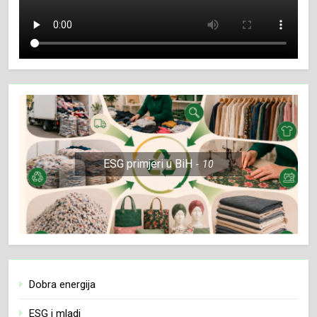
ESG primjeri u BiH
10
Dobra energija
ESG i mladi