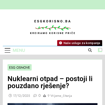
ESG Korisno
Kreiramo Korisne Priče
Naše usluge za kompanije
MENU
ESG OSNOVE
Nuklearni otpad – postoji li
pouzdano rješenje?
0
17/12/2025
9 Vrijeme_čitanja