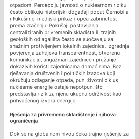
otpadom. Percepciju javnosti o nuklearnom riziku
često oblikuju historijski događaji poput Černobila
i Fukušime, medijski prikaz i opća zabrinutost
prema zračenju. Pokušaji postavljanja
centraliziranih privremenih skladišta ili trajnih
geoloških odlagališta često se suočavaju sa
snažnim protivljenjem lokalnih zajednica. Izgradnja
povjerenja zahtijeva transparentnost, otvorenu
komunikaciju, angažman zajednice i pružanje
dokazivih koristi zajednicama domaćinima. Bez
rješavanja društvenih i političkih izazova koji
okružuju odlaganje otpada, puni životni ciklus
nuklearne energije ostaje nepotpun, što
predstavlja rizik za njenu ukupnu održivost kao
prihvaćenog izvora energije.
Rješenja za privremeno skladištenje i njihova
ograničenja
Dok se na globalnom nivou čeka trajno rješenje za