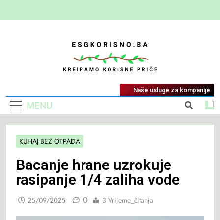
ESG Korisno
Kreiramo Korisne Priče
Naše usluge za kompanije
MENU
KUHAJ BEZ OTPADA
Bacanje hrane uzrokuje
rasipanje 1/4 zaliha vode
0
25/09/2025
3 Vrijeme_čitanja