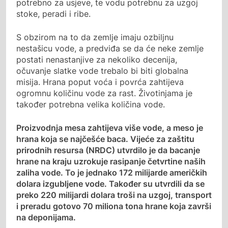
potrebno za usjeve, te vodu potrebnu za uzgoj
stoke, peradi i ribe.
S obzirom na to da zemlje imaju ozbiljnu
nestašicu vode, a predviđa se da će neke zemlje
postati nenastanjive za nekoliko decenija,
očuvanje slatke vode trebalo bi biti globalna
misija. Hrana poput voća i povrća zahtijeva
ogromnu količinu vode za rast. Životinjama je
također potrebna velika količina vode.
Proizvodnja mesa zahtijeva više vode, a meso je
hrana koja se najčešće baca. Vijeće za zaštitu
prirodnih resursa (NRDC) utvrdilo je da bacanje
hrane na kraju uzrokuje rasipanje četvrtine naših
zaliha vode. To je jednako 172 milijarde američkih
dolara izgubljene vode. Također su utvrdili da se
preko 220 milijardi dolara troši na uzgoj, transport
i preradu gotovo 70 miliona tona hrane koja završi
na deponijama.