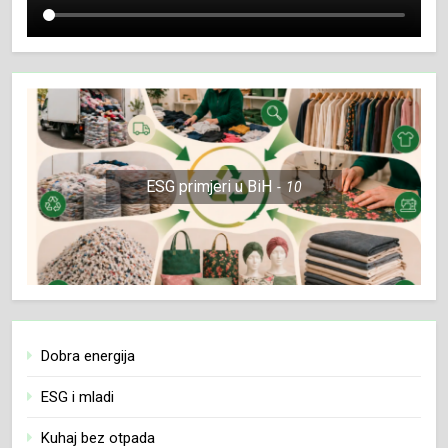
ESG primjeri u BiH
10
Dobra energija
ESG i mladi
Kuhaj bez otpada