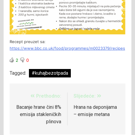
Recept preuzet sa:
https://www.bbc.co.uk/food/programmes/m0023379/recipes
2
0
Tagged:
#kuhajbezotpada
Prethodno:
Slijedeće:
Bacanje hrane čini 8%
Hrana na deponijama
emisija stakleničkih
– emisije metana
plinova