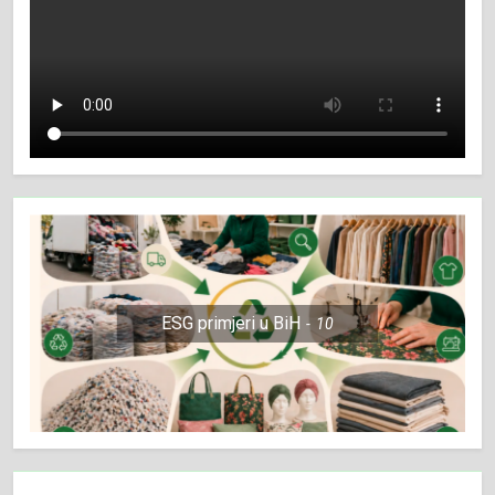
ESG primjeri u BiH
10