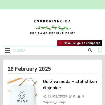
ESG Korisno
Kreiramo Korisne Priče
Naše usluge za kompanije
MENU
28 February 2025
Održiva moda – statistike i
činjenice
28/02/2025
0
5
Vrijeme_čitanja