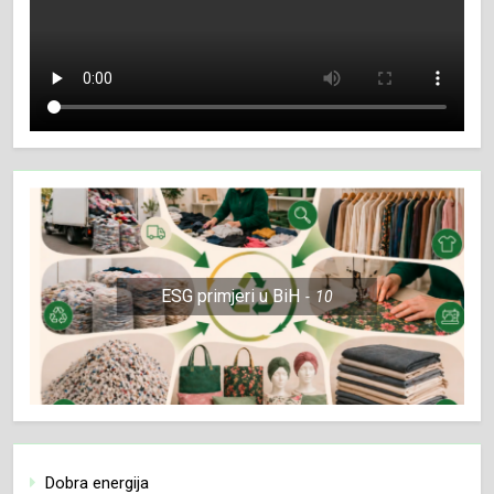
ESG primjeri u BiH
10
Dobra energija