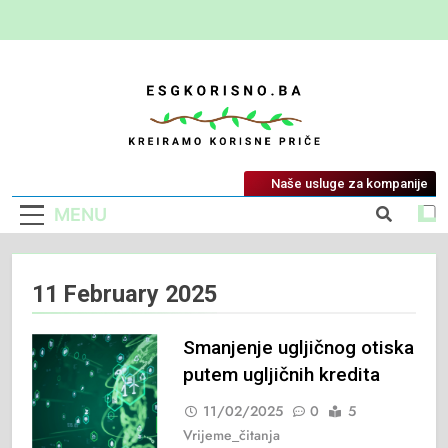
ESG Korisno
Kreiramo Korisne Priče
Naše usluge za kompanije
MENU
11 February 2025
Smanjenje ugljičnog otiska
putem ugljičnih kredita
11/02/2025
0
5
Vrijeme_čitanja