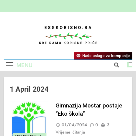
ESG Korisno
Kreiramo Korisne Priče
Naše usluge za kompanije
MENU
1 April 2024
Gimnazija Mostar postaje
“Eko škola”
01/04/2024
0
3
Vrijeme_čitanja