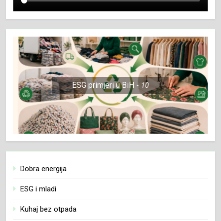
ESG primjeri u BiH
10
Dobra energija
ESG i mladi
Kuhaj bez otpada