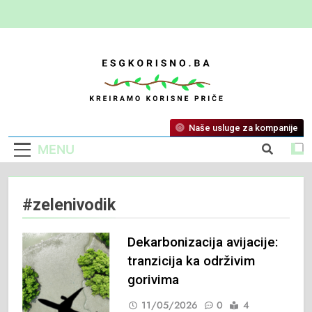
ESG Korisno
Kreiramo Korisne Priče
Naše usluge za kompanije
MENU
#zelenivodik
Dekarbonizacija avijacije:
tranzicija ka održivim
gorivima
11/05/2026
0
4