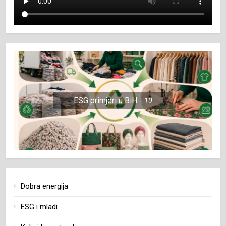
ESG primjeri u BiH
10
Dobra energija
ESG i mladi