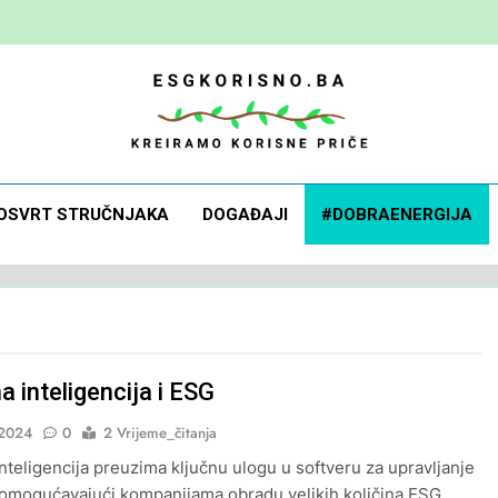
 Korisno
orisne Priče
OSVRT STRUČNJAKA
DOGAĐAJI
#DOBRAENERGIJA
 inteligencija i ESG
2024
0
2 Vrijeme_čitanja
nteligencija preuzima ključnu ulogu u softveru za upravljanje
omogućavajući kompanijama obradu velikih količina ESG