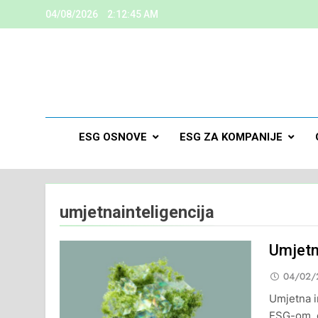
04/08/2026
2:12:45 AM
ESG
Kreiramo K
ESG OSNOVE
ESG ZA KOMPANIJE
umjetnainteligencija
Umjetna
04/02/
Umjetna i
ESG-om, 