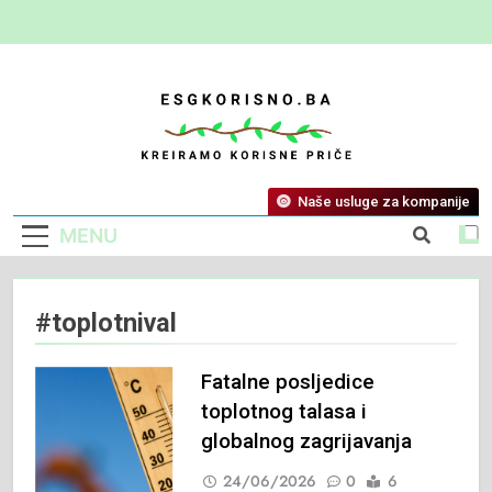
ESG Korisno
Kreiramo Korisne Priče
Naše usluge za kompanije
MENU
#toplotnival
Fatalne posljedice
toplotnog talasa i
globalnog zagrijavanja
24/06/2026
0
6