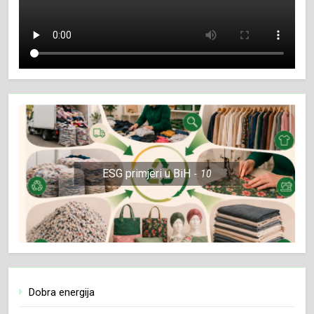
ESG primjeri u BiH
10
Dobra energija