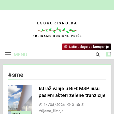
ESG Korisno
Kreiramo Korisne Priče
Naše usluge za kompanije
MENU
#sme
Istraživanje u BiH: MSP nisu
pasivni akteri zelene tranzicije
14/05/2026
0
5
Vrijeme_čitanja