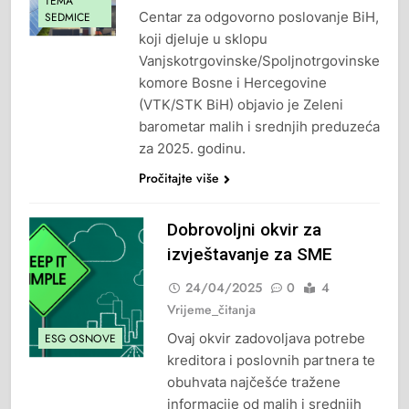
TEMA
Centar za odgovorno poslovanje BiH,
SEDMICE
koji djeluje u sklopu
Vanjskotrgovinske/Spoljnotrgovinske
komore Bosne i Hercegovine
(VTK/STK BiH) objavio je Zeleni
barometar malih i srednjih preduzeća
za 2025. godinu.
Pročitajte više
Dobrovoljni okvir za
izvještavanje za SME
24/04/2025
0
4
Vrijeme_čitanja
Ovaj okvir zadovoljava potrebe
ESG OSNOVE
kreditora i poslovnih partnera te
obuhvata najčešće tražene
informacije od malih i srednjih