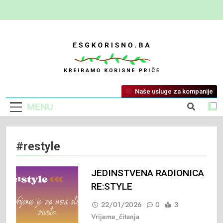
ESG Korisno
Kreiramo Korisne Priče
Naše usluge za kompanije
MENU
#restyle
JEDINSTVENA RADIONICA
RE:STYLE
22/01/2026
0
3
Vrijeme_čitanja