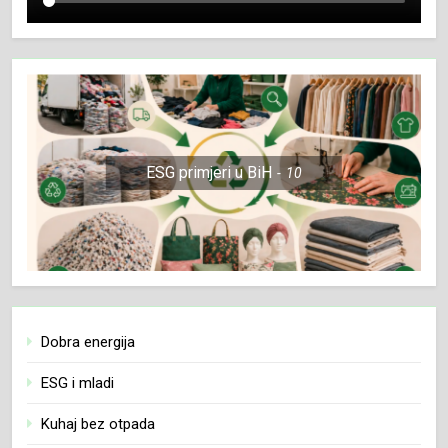
ESG primjeri u BiH
10
Dobra energija
ESG i mladi
Kuhaj bez otpada